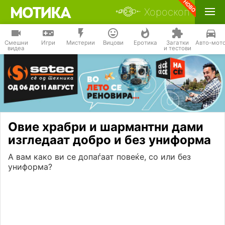
Хороскоп
Смешни
Игри
Мистерии
Вицови
Еротика
Загатки
Авто-мот
видеа
и тестови
Овие храбри и шармантни дами
изгледаат добро и без униформа
А вам како ви се допаѓаат повеќе, со или без
униформа?