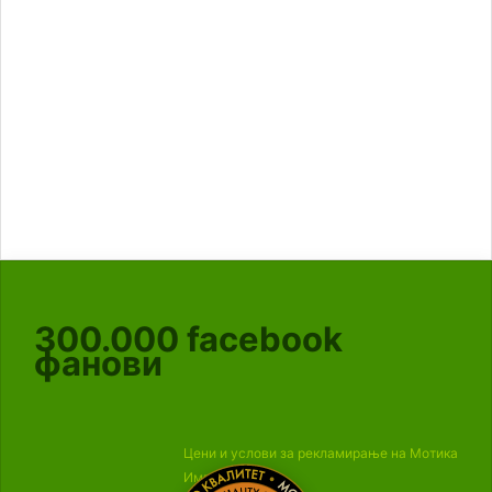
300.000
facebook
фанови
Цени и услови за рекламирање на Мотика
Импресум