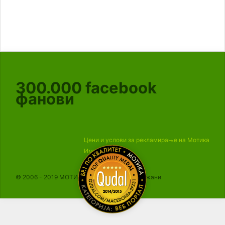
300.000
facebook
фанови
Цени и услови за рекламирање на Мотика
Импресум
© 2006 - 2019 МОТИКА, Сите права се задржани