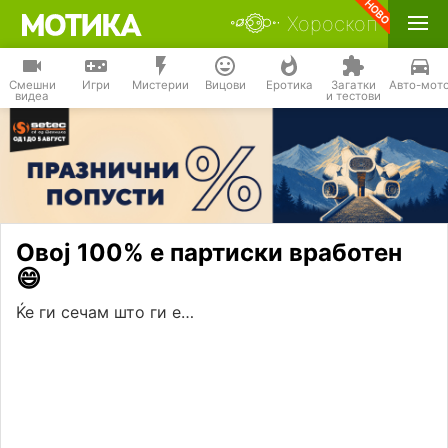
Хороскоп
Смешни
Игри
Мистерии
Вицови
Еротика
Загатки
Авто-мот
видеа
и тестови
Овој 100% е партиски вработен
😄
Ќе ги сечам што ги е…