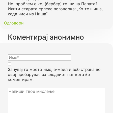
Но, проблем е кој (бербер) го шиша Папата?
Илити старата српска поговорка: „Ко те шиша,
када ниси из Ниша“!!!
Одговори
Коментирај анонимно
Зачувај го моето име, е-маил и веб страна во
овој пребарувач за следниот пат кога ќе
коментирам.