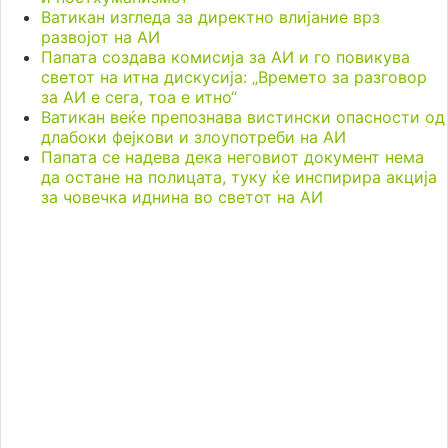
Ватикан изгледа за директно влијание врз
развојот на АИ
Папата создава комисија за АИ и го повикува
светот на итна дискусија: „Времето за разговор
за АИ е сега, тоа е итно“
Ватикан веќе препознава вистински опасности од
длабоки фејкови и злоупотреби на АИ
Папата се надева дека неговиот документ нема
да остане на полицата, туку ќе инспирира акција
за човечка иднина во светот на АИ