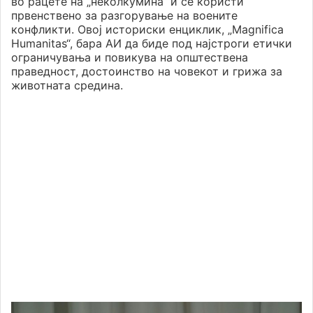
во рацете на „неколкумина“ и се користи
првенствено за разгорување на воените
конфликти. Овој историски енциклик, „Magnifica
Humanitas“, бара АИ да биде под најстроги етички
ограничувања и повикува на општествена
праведност, достоинство на човекот и грижа за
животната средина.