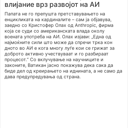
влијание врз развојот на АИ
Папата не го препушта претставувањето на
енцикликата на кардиналите – сам ја објавува,
заедно со Кристофер Олах од Anthropic, фирма
која се суди со американската влада околу
воената употреба на АИ. Олах изјави: „Една од
најмоќните сили што може да спречи трка кон
дното во АИ е кога многу луѓе кои се грижат за
доброто активно учествуваат и го разбираат
процесот.“ Со вклучување на научниците и
законите, Ватикан јасно покажува дека сака да
биде дел од креирањето на иднината, а не само да
дава предупредувања од страна.