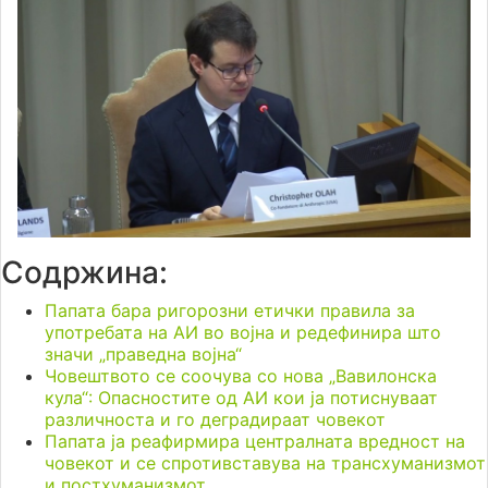
Содржина:
Папата бара ригорозни етички правила за
употребата на АИ во војна и редефинира што
значи „праведна војна“
Човештвото се соочува со нова „Вавилонска
кула“: Опасностите од АИ кои ја потиснуваат
различноста и го деградираат човекот
Папата ја реафирмира централната вредност на
човекот и се спротивставува на трансхуманизмот
и постхуманизмот