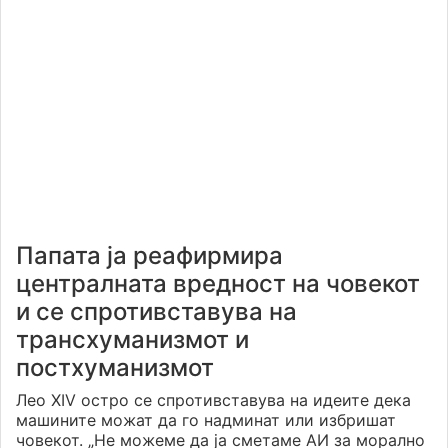
Папата ја реафирмира
централната вредност на човекот
и се спротивставува на
трансхуманизмот и
постхуманизмот
Лео XIV остро се спротивставува на идеите дека
машините можат да го надминат или избришат
човекот. „Не можеме да ја сметаме АИ за морално