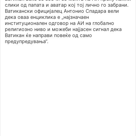
слики од папата и аватар кој тој лично го забрани.
Ватикански официјалец Антонио Спадара вели
дека оваа енциклика е „најзначаен
институционален одговор на АИ на глобално
религиозно ниво и можеби најјасен сигнал дека
Ватикан ќе направи повеќе од само
предупредувања“.