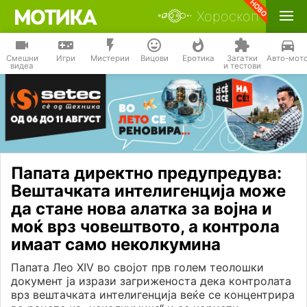
Хороскоп
Смешни
Игри
Мистерии
Вицови
Еротика
Загатки
Авто-мот
видеа
и тестови
Папата директно предупредува:
Вештачката интелигенција може
да стане нова алатка за војна и
моќ врз човештвото, а контрола
имаат само неколкумина
Папата Лео XIV во својот прв голем теолошки
документ ја изрази загриженоста дека контролата
врз вештачката интелигенција веќе се концентрира