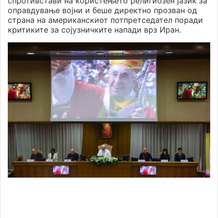
спротивстави на користењето религиозен јазик за
оправдување војни и беше директно прозван од
страна на американскиот потпретседател поради
критиките за сојузничките напади врз Иран.