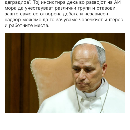
деградира“. Тој инсистира дека во развојот на АИ
мора да учествуваат различни групи и ставови,
зашто само со отворена дебата и независен
надзор можеме да го зачуваме човечкиот интерес
и работните места.