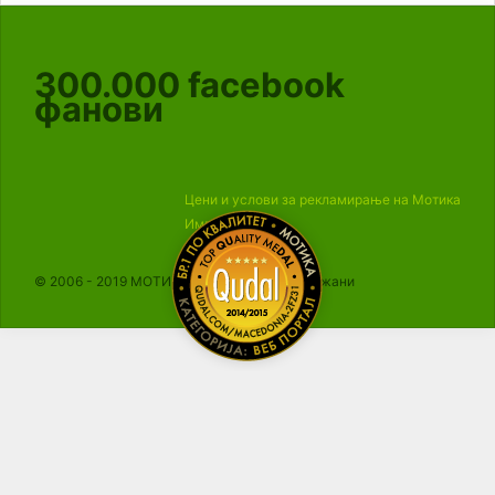
300.000
facebook
фанови
Цени и услови за рекламирање на Мотика
Импресум
© 2006 - 2019 МОТИКА, Сите права се задржани