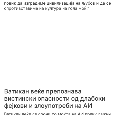
повик да изградиме цивилизација на љубов и да се
спротивставиме на култура на гола моќ.“
Ватикан веќе препознава
вистински опасности од длабоки
фејкови и злоупотреби на АИ
Ватикан веќе се соочи со моќта на АИ преку лажни