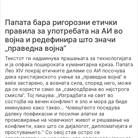
Папата бара ригорозни етички
правила за употребата на АИ во
војна и редефинира што значи
„праведна војна“
Текстот ги надминува прашањата за технологијата
и ја опфаќа пошироката хуманитарна криза. Папата
Лео XIV покрај етичките дилеми со АИ посочува
дека христијанското учење за „праведна војна“ е
веќе застарено, а воената сила, според него, може
да се користи само за „самоодбрана во најстрога
смисла“. Тој пишува: „Изградбата на свет во
состојба на вечен конфликт е зло и мора да биде
именувано како такво… Човештвото поседува
далеку поефикасни и посилни алатки за
промовирање на човечкиот живот и решавање на
конфликти, како што се дијалогот, дипломатијата и
простувањето.“ Со овој став остро се