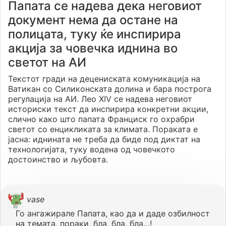
Папата се надева дека неговиот
документ нема да остане на
полицата, туку ќе инспирира
акција за човечка иднина во
светот на АИ
Текстот гради на децениската комуникација на
Ватикан со Силиконската долина и бара построга
регулација на АИ. Лео XIV се надева неговиот
историски текст да инспирира конкретни акции,
слично како што папата Франциск го охрабри
светот со енцикликата за климата. Пораката е
јасна: иднината не треба да биде под диктат на
технологијата, туку водена од човечкото
достоинство и љубовта.
vase
Го ангажирале Папата, као да и даде озбилност
на темата, пораки, бла, бла, бла…!