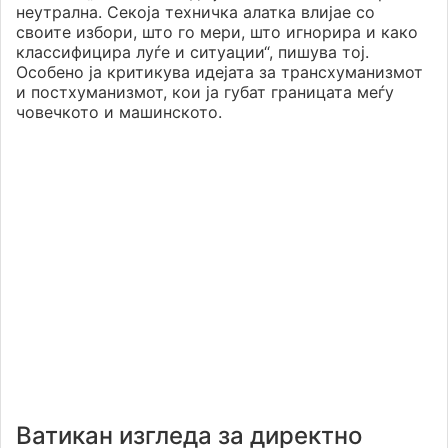
неутрална. Секоја техничка алатка влијае со
своите избори, што го мери, што игнорира и како
классифицира луѓе и ситуации“, пишува тој.
Особено ја критикува идејата за трансхуманизмот
и постхуманизмот, кои ја губат границата меѓу
човечкото и машинското.
Ватикан изгледа за директно