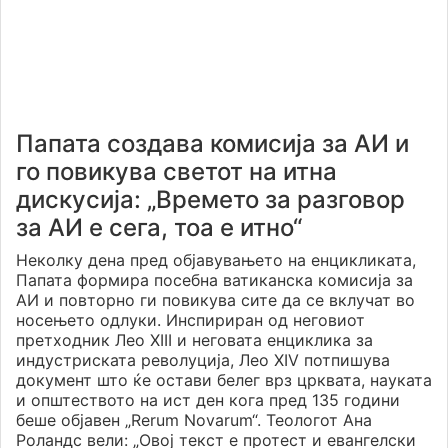
Папата создава комисија за АИ и
го повикува светот на итна
дискусија: „Времето за разговор
за АИ е сега, тоа е итно“
Неколку дена пред објавувањето на енцикликата,
Папата формира посебна ватиканска комисија за
АИ и повторно ги повикува сите да се вклучат во
носењето одлуки. Инспириран од неговиот
претходник Лео XIII и неговата енциклика за
индустриската револуција, Лео XIV потпишува
документ што ќе остави белег врз црквата, науката
и општеството на ист ден кога пред 135 години
беше објавен „Rerum Novarum“. Теологот Ана
Роландс вели: „Овој текст е протест и евангелски