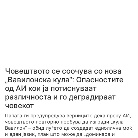
Човештвото се соочува со нова
„Вавилонска кула“: Опасностите
од АИ кои ја потиснуваат
различноста и го деградираат
човекот
Папата ги предупредува верниците дека преку АИ,
човештвото повторно пробува да изгради „кула
Вавилон“ – обид луѓето да создадат еднолична моќ
и еден јазик, план што може да „доминара и