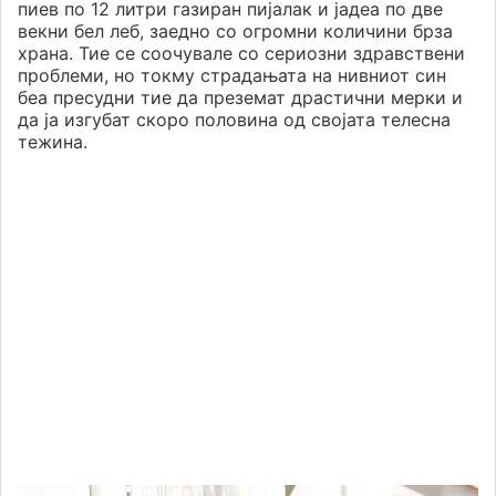
пиев по 12 литри газиран пијалак и јадеа по две
векни бел леб, заедно со огромни количини брза
храна. Тие се соочувале со сериозни здравствени
проблеми, но токму страдањата на нивниот син
беа пресудни тие да преземат драстични мерки и
да ја изгубат скоро половина од својата телесна
тежина.