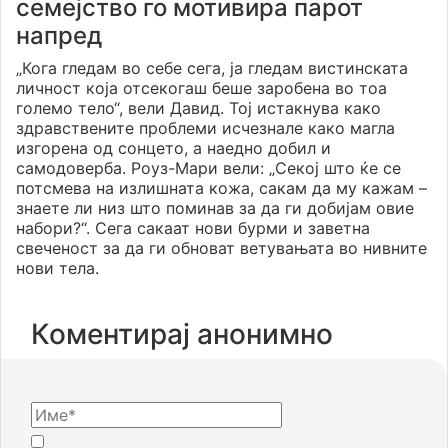
семејство го мотивира парот
напред
„Кога гледам во себе сега, ја гледам вистинската
личност која отсекогаш беше заробена во тоа
големо тело“, вели Давид. Тој истакнува како
здравствените проблеми исчезнале како магла
изгорена од сонцето, а наедно добил и
самодоверба. Роуз-Мари вели: „Секој што ќе се
потсмева на излишната кожа, сакам да му кажам –
знаете ли низ што поминав за да ги добијам овие
набори?“. Сега сакаат нови бурми и заветна
свеченост за да ги обноват ветувањата во нивните
нови тела.
Коментирај анонимно