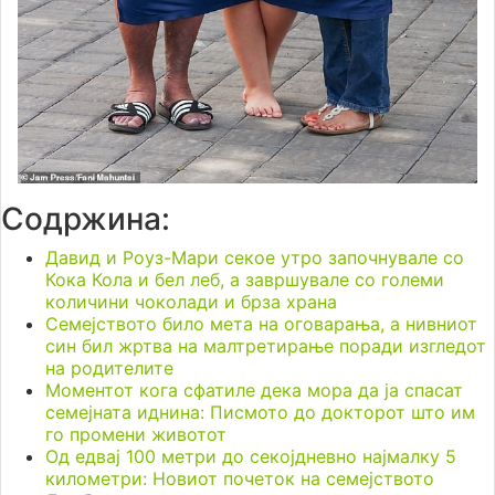
Содржина:
Давид и Роуз-Мари секое утро започнувале со
Кока Кола и бел леб, а завршувале со големи
количини чоколади и брза храна
Семејството било мета на оговарања, а нивниот
син бил жртва на малтретирање поради изгледот
на родителите
Моментот кога сфатиле дека мора да ја спасат
семејната иднина: Писмото до докторот што им
го промени животот
Од едвај 100 метри до секојдневно најмалку 5
километри: Новиот почеток на семејството