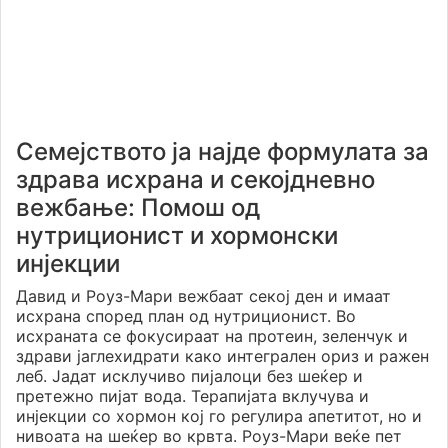
Семејството ја најде формулата за
здрава исхрана и секојдневно
вежбање: Помош од
нутриционист и хормонски
инјекции
Давид и Роуз-Мари вежбаат секој ден и имаат
исхрана според план од нутриционист. Во
исхраната се фокусираат на протеин, зеленчук и
здрави јаглехидрати како интегрален ориз и ражен
леб. Јадат исклучиво пијалоци без шеќер и
претежно пијат вода. Терапијата вклучува и
инјекции со хормон кој го регулира апетитот, но и
нивоата на шеќер во крвта. Роуз-Мари веќе пет