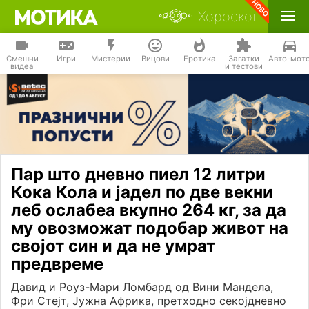
Хороскоп
Смешни
Игри
Мистерии
Вицови
Еротика
Загатки
Авто-мот
видеа
и тестови
Пар што дневно пиел 12 литри
Кока Кола и јадел по две векни
леб ослабеа вкупно 264 кг, за да
му овозможат подобар живот на
својот син и да не умрат
предвреме
Давид и Роуз-Мари Ломбард од Вини Мандела,
Фри Стејт, Јужна Африка, претходно секојдневно