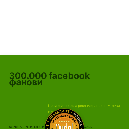
300.000
facebook
фанови
Цени и услови за рекламирање на Мотика
Импресум
© 2006 - 2019 МОТИКА, Сите права се задржани