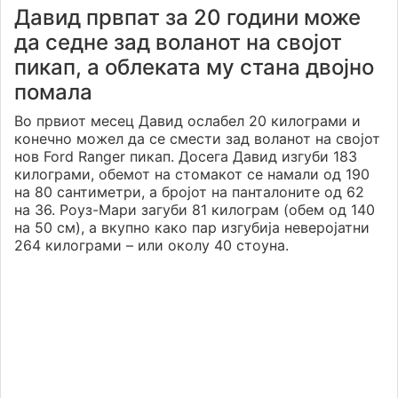
Давид првпат за 20 години може
да седне зад воланот на својот
пикап, а облеката му стана двојно
помала
Во првиот месец Давид ослабел 20 килограми и
конечно можел да се смести зад воланот на својот
нов Ford Ranger пикап. Досега Давид изгуби 183
килограми, обемот на стомакот се намали од 190
на 80 сантиметри, а бројот на панталоните од 62
на 36. Роуз-Мари загуби 81 килограм (обем од 140
на 50 см), а вкупно како пар изгубија неверојатни
264 килограми – или околу 40 стоуна.