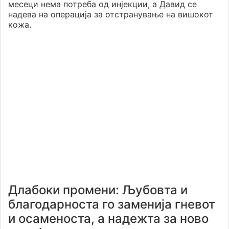
месеци нема потреба од инјекции, а Давид се
надева на операција за отстранување на вишокот
кожа.
Длабоки промени: Љубовта и
благодарноста го заменија гневот
и осаменоста, а надежта за ново