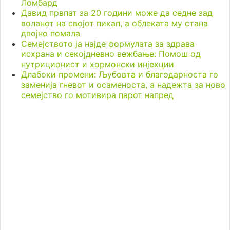
Ломбард
Давид првпат за 20 години може да седне зад
воланот на својот пикап, а облеката му стана
двојно помала
Семејството ја најде формулата за здрава
исхрана и секојдневно вежбање: Помош од
нутриционист и хормонски инјекции
Длабоки промени: Љубовта и благодарноста го
заменија гневот и осаменоста, а надежта за ново
семејство го мотивира парот напред