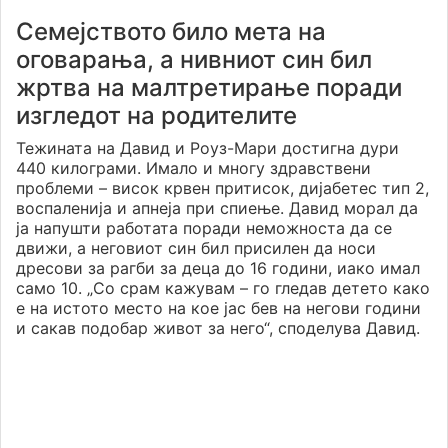
Семејството било мета на
оговарања, а нивниот син бил
жртва на малтретирање поради
изгледот на родителите
Тежината на Давид и Роуз-Мари достигна дури
440 килограми. Имало и многу здравствени
проблеми – висок крвен притисок, дијабетес тип 2,
воспаленија и апнеја при спиење. Давид морал да
ја напушти работата поради неможноста да се
движи, а неговиот син бил присилен да носи
дресови за рагби за деца до 16 години, иако имал
само 10. „Со срам кажувам – го гледав детето како
е на истото место на кое јас бев на негови години
и сакав подобар живот за него“, споделува Давид.