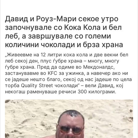
Давид и Роуз-Мари секое утро
започнувале со Кока Кола и бел
леб, а завршувале со големи
количини чоколади и брза храна
„Живеевме на 12 литри кока кола и две векни бел
леб секој ден, плус ѓубре храна – многу, многу
ѓубре храна. Пред да одиме во Мекдоналдс,
застанувавме во KFC за ужинка, а навечер ако ни
се јадеше нешто благо, секој од нас јадеше по цела
торба Quality Street чоколади“ – вели Давид, кој
некогаш раменуваше речиси 300 килограми.