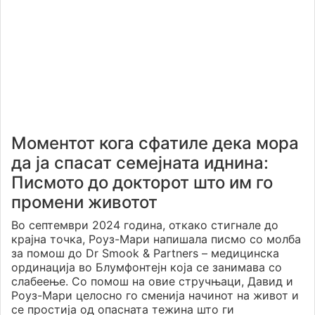
Моментот кога сфатиле дека мора
да ја спасат семејната иднина:
Писмото до докторот што им го
промени животот
Во септември 2024 година, откако стигнале до
крајна точка, Роуз-Мари напишала писмо со молба
за помош до Dr Smook & Partners – медицинска
ординација во Блумфонтејн која се занимава со
слабеење. Со помош на овие стручњаци, Давид и
Роуз-Мари целосно го сменија начинот на живот и
се простија од опасната тежина што ги