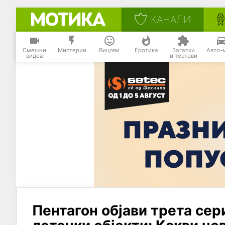
КАНАЛИ
Смешни
Мистерии
Вицови
Еротика
Загатки
Авто-
видеа
и тестови
Пентагон објави трета сер