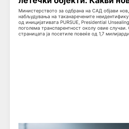
летечки објекти: Какви н
Министерството за одбрана на САД објави нов
набљудувања на таканаречените неидентификув
од иницијативата PURSUE, Presidential Unsealin
поголема транспарентност околу овие случаи.
страницата ја посетиле повеќе од 1,7 милијарди 