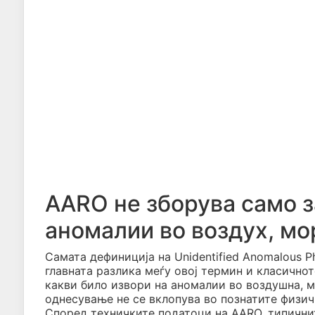
AARO не зборува само за
аномалии во воздух, мо
Самата дефиниција на Unidentified Anomalous P
главната разлика меѓу овој термин и класичнот
какви било извори на аномалии во воздушна, м
однесување не се вклопува во познатите физич
Според техничките податоци на AARO, типични