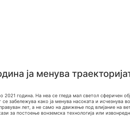
одина ја менува траекторија
 2021 година. На неа се гледа мал светол сферичен об
 се забележува како ја менува насоката и исчезнува в
правуван лет, а не само на движење под влијание на ве
кази за постоење вонземска технологија или извонред