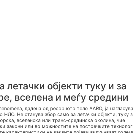
 летачки објекти туку и за
ре, вселена и меѓу средини
henomena, дадена од ресорното тело AARO, ја нагласув
о НЛО. Не станува збор само за летачки објекти, туку з
орска, вселенска или транс-срединска околина, чие
ки закони или во можностите на постоечките технолог
те карактеристики на ваквите појави вклучуваат голем