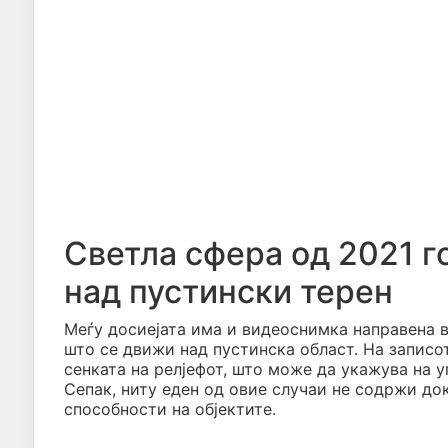
Светла сфера од 2021 г
над пустински терен
Меѓу досиејата има и видеоснимка направена во
што се движи над пустинска област. На записот
сенката на релјефот, што може да укажува на у
Сепак, ниту еден од овие случаи не содржи до
способности на објектите.