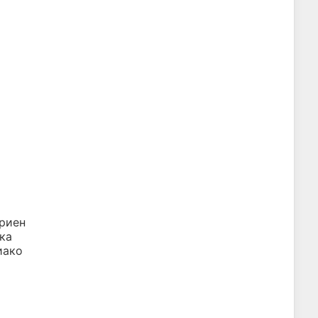
криен
ка
иако