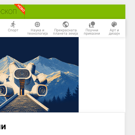
ОСКОП
Спорт
Наука и
Прекрасната
Поучни
Арт и
технологија
планета земја
приказни
дизајн
ни