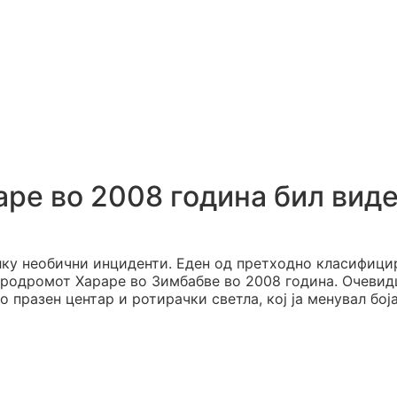
ре во 2008 година бил вид
олку необични инциденти. Еден од претходно класифици
родромот Хараре во Зимбабве во 2008 година. Очевид
 празен центар и ротирачки светла, кој ја менувал бој