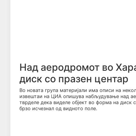
Над аеродромот во Хара
диск со празен центар
Во новата група материјали има описи на нек
извештаи на ЦИА опишува набљудување над ае
тврделе дека виделе објект во форма на диск со
брзо исчезнал од видното поле.