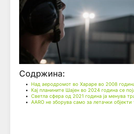
Содржина:
Над аеродромот во Хараре во 2008 година
Кај планините Шајен во 2024 година се по
Светла сфера од 2021 година ја менува тр
AARO не зборува само за летачки објекти 