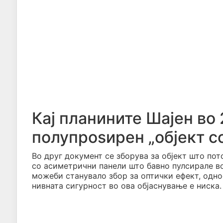
Кај планините Шајен во 
полупроѕирен „објект с
Во друг документ се зборува за објект што по
со асиметрични панели што бавно пулсирале в
можеби станувало збор за оптички ефект, одно
нивната сигурност во ова објаснување е ниска.