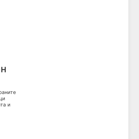
ен
раните
ци
ата и