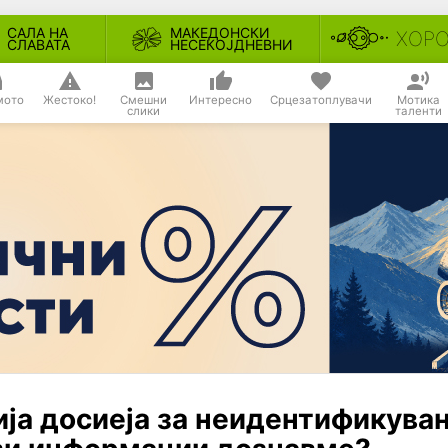
САЛА НА
МАКЕДОНСКИ
ХОР
СЛАВАТА
НЕСЕКОЈДНЕВНИ
мото
Жестоко!
Смешни
Интересно
Срцезатоплувачи
Мотика
слики
таленти
ија досиеја за неидентификува