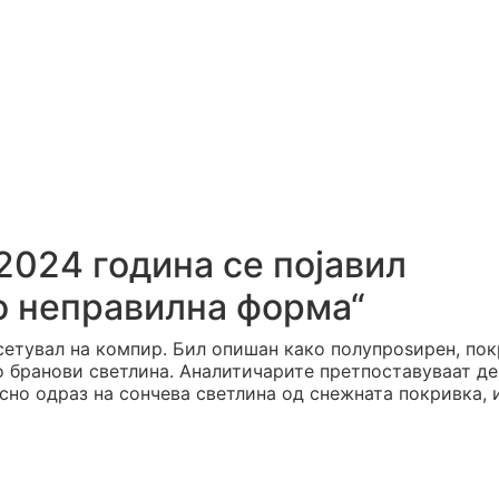
2024 година се појавил
о неправилна форма“
тсетувал на компир. Бил опишан како полупроѕирен, по
о бранови светлина. Аналитичарите претпоставуваат де
сно одраз на сончева светлина од снежната покривка, 