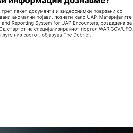
ови информации дознавме?
, трет пакет документи и видеоснимки поврзани со
ани аномални појави, познати како UAP. Материјалите 
g and Reporting System for UAP Encounters, создадена за
 Од стартот на специјализираниот портал WAR.GOV/UFO,
луѓе низ светот, објавува The Debrief.