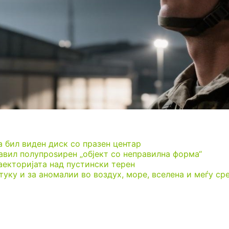
 бил виден диск со празен центар
јавил полупроѕирен „објект со неправилна форма“
аекторијата над пустински терен
туку и за аномалии во воздух, море, вселена и меѓу ср