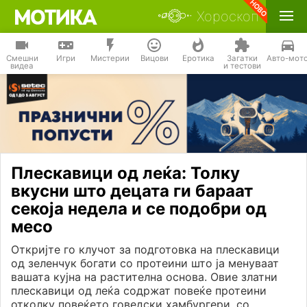
Хороскоп
Смешни
Игри
Мистерии
Вицови
Еротика
Загатки
Авто-мот
видеа
и тестови
Плескавици од леќа: Толку
вкусни што децата ги бараат
секоја недела и се подобри од
месо
Откријте го клучот за подготовка на плескавици
од зеленчук богати со протеини што ја менуваат
вашата кујна на растителна основа. Овие златни
плескавици од леќа содржат повеќе протеини
отколку повеќето говедски хамбургери, со