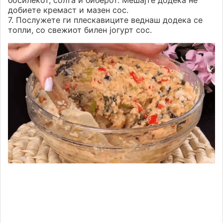
босилекот, солта и биберот. Мешајте додека не
добиете кремаст и мазен сос.
7. Послужете ги плескавиците веднаш додека се
топли, со свежиот билен јогурт сос.