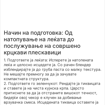
Начин на подготовка: Од
натопување на леќата до
послужување на совршено
крцкави плескавици
1. Подгответе ја леќата: Исперете ја натопената
леќа и целосно исцедете ја. Со рачен блендер
изблендирајте ја до груба паста со малку текстура.
Не мешајте премногу за да ја зачувате
компактната структура.
2. Подгответе го зеленчукот: Рендајте ја тиквицата
и ставете ја на чиста кујнска крпа. Цврсто
притиснете за да ја отстраните вишокот течност,
бидејќи овој чекор е клучен за добивање
врзувачка смеса. Исцедената тиквица оставете ја