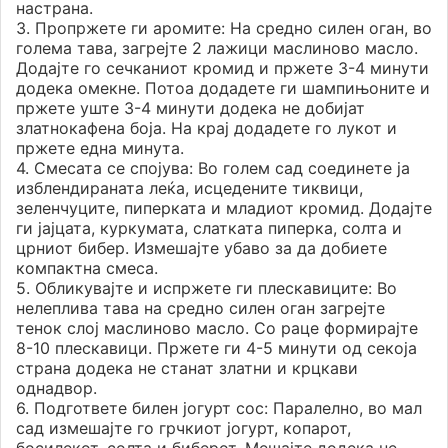
настрана.
3. Пропржете ги аромите: На средно силен оган, во
голема тава, загрејте 2 лажици маслиново масло.
Додајте го сечканиот кромид и пржете 3-4 минути
додека омекне. Потоа додадете ги шампињоните и
пржете уште 3-4 минути додека не добијат
златнокафена боја. На крај додадете го лукот и
пржете една минута.
4. Смесата се спојува: Во голем сад соединете ја
изблендираната леќа, исцедените тиквици,
зеленчуците, пиперката и младиот кромид. Додајте
ги јајцата, куркумата, слатката пиперка, солта и
црниот бибер. Измешајте убаво за да добиете
компактна смеса.
5. Обликувајте и испржете ги плескавиците: Во
нелеплива тава на средно силен оган загрејте
тенок слој маслиново масло. Со раце формирајте
8-10 плескавици. Пржете ги 4-5 минути од секоја
страна додека не станат златни и крцкави
однадвор.
6. Подгответе билен јогурт сос: Паралелно, во мал
сад измешајте го грчкиот јогурт, копарот,