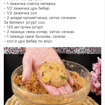
– 1 лажичка слатка пиперка
– 1/2 лажичка црн бибер
– 1/2 лажичка сол
– 2 млади кромитчиња, ситно сечкани
За билниот јогурт сос:
– 120 мл грчки јогурт
– 2 лажици свеж копар, ситно сечкан
– 1 лажица свеж босилек, сечкан
– сол и црн бибер по вкус