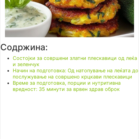
Содржина:
Состојки за совршени златни плескавици од леќа
и зеленчук
Начин на подготовка: Од натопување на леќата до
послужување на совршено крцкави плескавици
Време за подготовка, порции и нутритивна
вредност: 35 минути за врвен здрав оброк