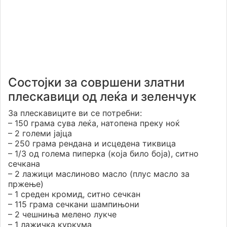
Состојки за совршени златни
плескавици од леќа и зеленчук
За плескавиците ви се потребни:
– 150 грама сувa леќа, натопена преку ноќ
– 2 големи јајца
– 250 грама рендана и исцедена тиквица
– 1/3 од голема пиперка (која било боја), ситно
сечкана
– 2 лажици маслиново масло (плус масло за
пржење)
– 1 среден кромид, ситно сечкан
– 115 грама сечкани шампињони
– 2 чешниња мелено лукче
– 1 лажичка куркума