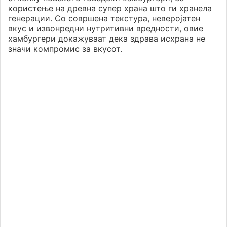
користење на древна супер храна што ги хранела
генерации. Со совршена текстура, неверојатен
вкус и извонредни нутритивни вредности, овие
хамбургери докажуваат дека здрава исхрана не
значи компромис за вкусот.