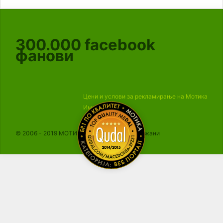
300.000
facebook
фанови
Цени и услови за рекламирање на Мотика
Импресум
© 2006 - 2019 МОТИКА, Сите права се задржани