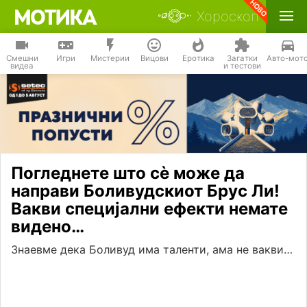
Хороскоп
Смешни
Игри
Мистерии
Вицови
Еротика
Загатки
Авто-мот
видеа
и тестови
Погледнете што сè може да
направи Боливудскиот Брус Ли!
Вакви специјални ефекти немате
видено…
Знаевме дека Боливуд има таленти, ама не вакви…