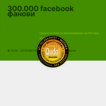
300.000
facebook
фанови
Цени и услови за рекламирање на Мотика
Импресум
© 2006 - 2019 МОТИКА, Сите права се задржани