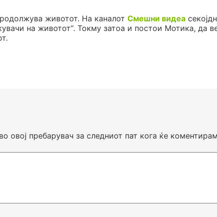
продолжува животот. На каналот
Смешни видеа
секојдн
жувачи на животот“. Токму затоа и постои Мотика, да в
т.
 во овој пребарувач за следниот пат кога ќе коментирам