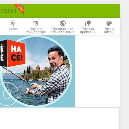
ОСКОП
Спорт
Наука и
Прекрасната
Поучни
Арт и
технологија
планета земја
приказни
дизајн