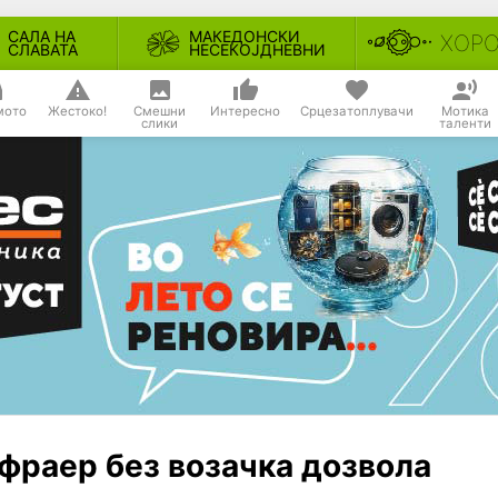
САЛА НА
МАКЕДОНСКИ
ХОР
СЛАВАТА
НЕСЕКОЈДНЕВНИ
мото
Жестоко!
Смешни
Интересно
Срцезатоплувачи
Мотика
слики
таленти
фраер без возачка дозвола