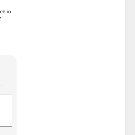
евно
е
.