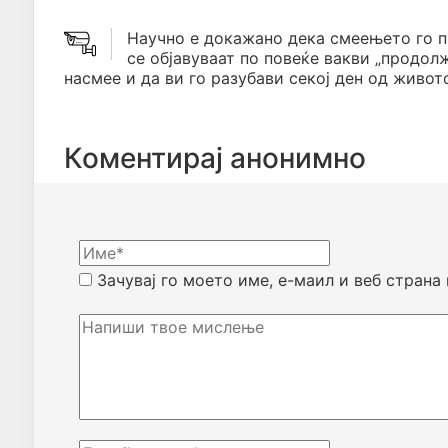
Научно е докажано дека смеењето го 
се објавуваат по повеќе вакви „продол
насмее и да ви го разубави секој ден од живото
Коментирај анонимно
Зачувај го моето име, е-маил и веб страна