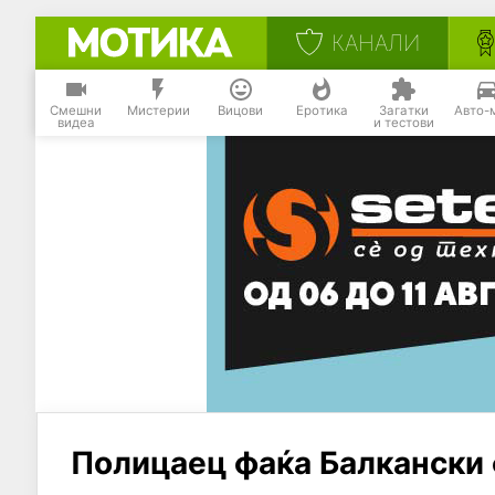
КАНАЛИ
Смешни
Мистерии
Вицови
Еротика
Загатки
Авто-
видеа
и тестови
Полицаец фаќа Балкански 