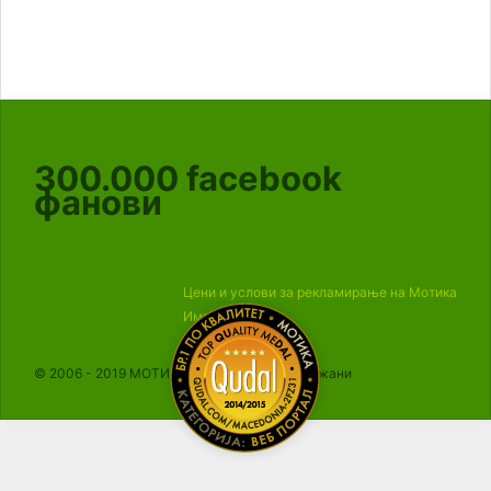
300.000
facebook
фанови
Цени и услови за рекламирање на Мотика
Импресум
© 2006 - 2019 МОТИКА, Сите права се задржани