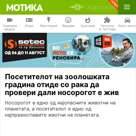
Хороскоп
Смешни
Игри
Мистерии
Вицови
Еротика
Загатки
Авто-мот
видеа
и тестови
Посетителот на зоолошката
градина отиде со рака да
провери дали носорогот е жив
Носорогот е едно од најопасните животни на
планетата, а посетителот е едно од
најпразноглавите жвотни на планетата.