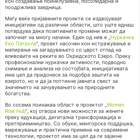
кон создавање поинклузивна, посолидарна и
поодржлива заедница.
Меѓу веќе пријавените проекти се издвојуваат
иницијативи од различни области, што уште еднаш
потврдува дека позитивните промени можат да
започнат на многу начини. Еден од нив е „
Нуркачка
Еко Патрола
“, проект насочен кон истражување и
мапирање на загадувањето со цврст отпад на
вливовите на реките во Охридското Езеро. Преку
професионални нуркачки активности, подводно
снимање и анализа на состојбата, иницијативата
има цел да придонесе за подобра заштита на
езерото, но и да ја поттикне јавната свест за
значењето на зачувувањето на природните
богатства.
Во сосема поинаква област е проектот „
Women
Rise Hub
“, кој отвора нови можности за жените
преку едукација, дигитална трансформација и
претприемништво. Со обуки, менторска поддршка,
вмрежување и практична примена на современи
технологии, проектот има за цел да ги зајакне