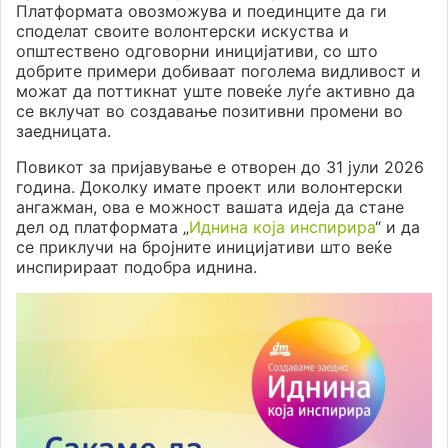
Платформата овозможува и поединците да ги
споделат своите волонтерски искуства и
општествено одговорни иницијативи, со што
добрите примери добиваат поголема видливост и
можат да поттикнат уште повеќе луѓе активно да
се вклучат во создавање позитивни промени во
заедницата.
Повикот за пријавување е отворен до 31 јули 2026
година. Доколку имате проект или волонтерски
ангажман, ова е можност вашата идеја да стане
дел од платформата „
Иднина која инспирира
“ и да
се приклучи на бројните иницијативи што веќе
инспирираат подобра иднина.