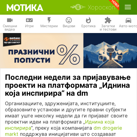
Хороскоп
Смешни
Игри
Мистерии
Вицови
Еротика
Загатки
Авто-мот
видеа
и тестови
Последни недели за пријавување
проекти на платформата „Иднина
која инспирира“ на dm
Организациите, здруженијата, институциите,
образовните установи и другите правни субјекти
имаат уште неколку недели да ги пријават своите
проектни идеи на платформата „
Иднина која
инспирира
“, преку која компанијата
dm drogerie
markt
поддржува иницијативи што создаваат