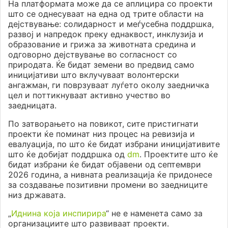
На платформата може да се аплицира со проекти
што се однесуваат на една од трите области на
дејствување: солидарност и меѓусебна поддршка,
развој и напредок преку еднаквост, инклузија и
образование и грижа за животната средина и
одговорно дејствување во согласност со
природата. Ќе бидат земени во предвид само
иницијативи што вклучуваат волонтерски
ангажман, ги поврзуваат луѓето околу заедничка
цел и поттикнуваат активно учество во
заедницата.
По затворањето на повикот, сите пристигнати
проекти ќе поминат низ процес на ревизија и
евалуација, по што ќе бидат избрани иницијативите
што ќе добијат поддршка од
dm
. Проектите што ќе
бидат избрани ќе бидат објавени од септември
2026 година, а нивната реализација ќе придонесе
за создавање позитивни промени во заедниците
низ државата.
„
Иднина која инспирира
“ не е наменета само за
организациите што развиваат проекти.