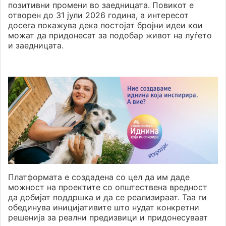
позитивни промени во заедницата. Повикот е
отворен до 31 јули 2026 година, а интересот
досега покажува дека постојат бројни идеи кои
можат да придонесат за подобар живот на луѓето
и заедницата.
Платформата е создадена со цел да им даде
можност на проектите со општествена вредност
да добијат поддршка и да се реализираат. Таа ги
обединува иницијативите што нудат конкретни
решенија за реални предизвици и придонесуваат