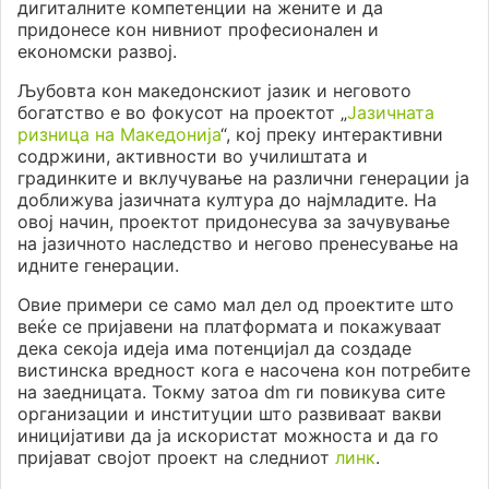
дигиталните компетенции на жените и да
придонесе кон нивниот професионален и
економски развој.
Љубовта кон македонскиот јазик и неговото
богатство е во фокусот на проектот „
Јазичната
ризница на Македонија
“, кој преку интерактивни
содржини, активности во училиштата и
градинките и вклучување на различни генерации ја
доближува јазичната култура до најмладите. На
овој начин, проектот придонесува за зачувување
на јазичното наследство и негово пренесување на
идните генерации.
Овие примери се само мал дел од проектите што
веќе се пријавени на платформата и покажуваат
дека секоја идеја има потенцијал да создаде
вистинска вредност кога е насочена кон потребите
на заедницата. Токму затоа dm ги повикува сите
организации и институции што развиваат вакви
иницијативи да ја искористат можноста и да го
пријават својот проект на следниот
линк
.