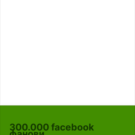
300.000
facebook
фанови