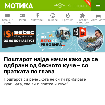
Хороскоп
Смешни
Игри
Мистерии
Вицови
Еротика
Загатки
Авто-мот
видеа
и тестови
Поштарот најде начин како да се
одбрани од бесното куче – со
пратката по глава
Поштарот си рече „Кога не си ги прибирате
кучињата, еве ви и пратка и куче“