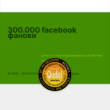
300.000
facebook
фанови
Цени и услови за рекламирање на Мотика
Импресум
© 2006 - 2019 МОТИКА, Сите права се задржани