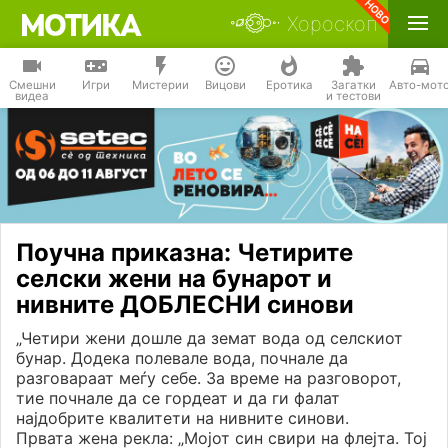
Хороскоп
Смешни
Игри
Мистерии
Вицови
Еротика
Загатки
Авто-мот
видеа
и тестови
Поучна приказна: Четирите
селски жени на бунарот и
нивните ДОБЛЕСНИ синови
„Четири жени дошле да земат вода од селскиот
бунар. Додека полевале вода, почнале да
разговараат меѓу себе. За време на разговорот,
тие почнале да се гордеат и да ги фалат
најдобрите квалитети на нивните синови.
Првата жена рекла: „Мојот син свири на флејта. Тој