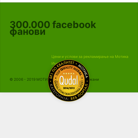
300.000
facebook
фанови
Цени и услови за рекламирање на Мотика
Импресум
© 2006 - 2019 МОТИКА, Сите права се задржани