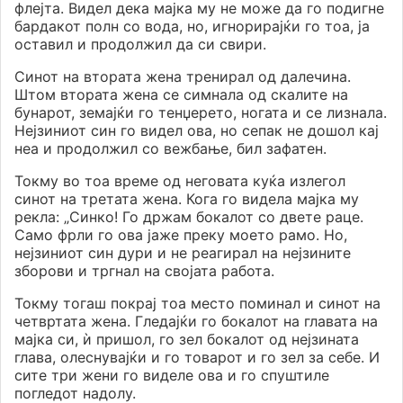
флејта. Видел дека мајка му не може да го подигне
бардакот полн со вода, но, игнорирајќи го тоа, ја
оставил и продолжил да си свири.
Синот на втората жена тренирал од далечина.
Штом втората жена се симнала од скалите на
бунарот, земајќи го тенџерето, ногата и се лизнала.
Нејзиниот син го видел ова, но сепак не дошол кај
неа и продолжил со вежбање, бил зафатен.
Токму во тоа време од неговата куќа излегол
синот на третата жена. Кога го видела мајка му
рекла: „Синко! Го држам бокалот со двете раце.
Само фрли го ова јаже преку моето рамо. Но,
нејзиниот син дури и не реагирал на нејзините
зборови и тргнал на својата работа.
Токму тогаш покрај тоа место поминал и синот на
четвртата жена. Гледајќи го бокалот на главата на
мајка си, ѝ пришол, го зел бокалот од нејзината
глава, олеснувајќи и го товарот и го зел за себе. И
сите три жени го виделе ова и го спуштиле
погледот надолу.