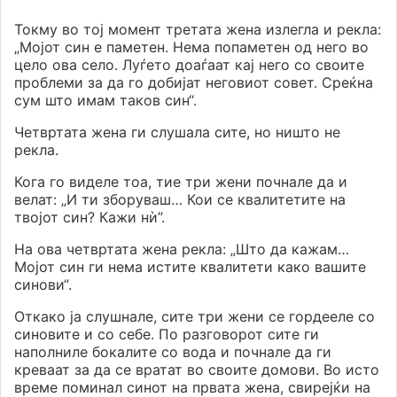
Токму во тој момент третата жена излегла и рекла:
„Мојот син е паметен. Нема попаметен од него во
цело ова село. Луѓето доаѓаат кај него со своите
проблеми за да го добијат неговиот совет. Среќна
сум што имам таков син“.
Четвртата жена ги слушала сите, но ништо не
рекла.
Кога го виделе тоа, тие три жени почнале да и
велат: „И ти зборуваш… Кои се квалитетите на
твојот син? Кажи нѝ”.
На ова четвртата жена рекла: „Што да кажам…
Мојот син ги нема истите квалитети како вашите
синови“.
Откако ја слушнале, сите три жени се гордееле со
синовите и со себе. По разговорот сите ги
наполниле бокалите со вода и почнале да ги
креваат за да се вратат во своите домови. Во исто
време поминал синот на првата жена, свирејќи на