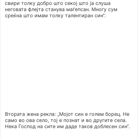
свири толку добро што секој што ја слуша
неговата флејта станува маѓепсан. Многу сум
среќна што имам толку талентиран син“.
Втората жена рекла: „Мојот син е голем борец. Не
само во ова село, тој е познат и во другите села.
Нека Господ на сите им даде таков доблесен син“.