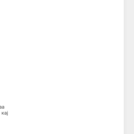
аа
 кај