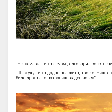
„Не, нема да ти го земам“, одговорил сопствени
„Штотуку ти го дадов ова жито, твое е. Ништо
биде драго ако нахраниш гладен човек“.