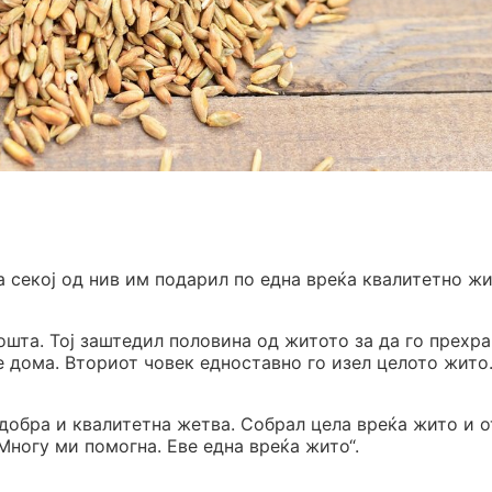
а секој од нив им подарил по една вреќа квалитетно жи
шта. Тој заштедил половина од житото за да го прехр
ле дома. Вториот човек едноставно го изел целото жито
добра и квалитетна жетва. Собрал цела вреќа жито и 
 Многу ми помогна. Еве една вреќа жито“.