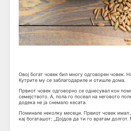
Овој богат човек бил многу одговорен човек. Н
Кутрите му се заблагодариле и отишле дома.
Првиот човек одговорно се однесувал кон помо
семејството. А, пола го посеал на неговото по
додека не ја снемало кесата.
Поминале неколку месеци. Првиот човек имал 
кај богаташот: „Дојдов да ти го вратам долгот.