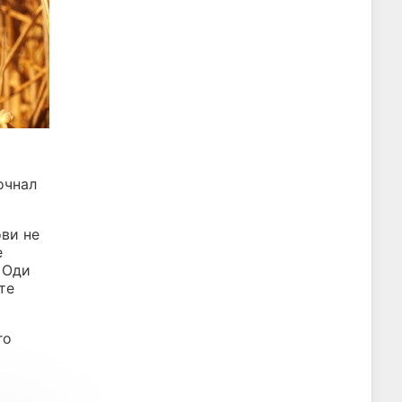
очнал
ови не
е
 Оди
те
го