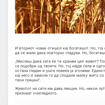
И вториот човек отишол кај богаташот. Но, тој
да се жали дека повторно гладува. Но, богаташ
„Мислиш дека сега ќе те хранам цел живот? Пог
се подобри од твоите. Но, тој најде сила и одг
остана гладен и уште повеќе ја зголеми. Един
кај него и замоли го да сподели малку жито со
твои грешки“.
Животот на сите им дава лекции. Но, некои луѓ
признаат очигледното.