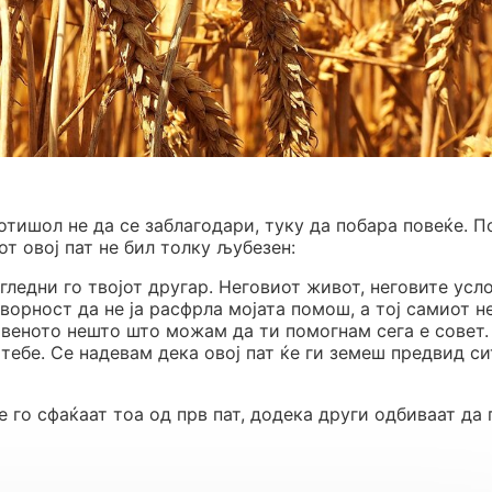
 отишол не да се заблагодари, туку да побара повеќе. П
от овој пат не бил толку љубезен:
ледни го твојот другар. Неговиот живот, неговите усл
оворност да не ја расфрла мојата помош, а тој самиот н
ственото нешто што можам да ти помогнам сега е совет.
 тебе. Се надевам дека овој пат ќе ги земеш предвид си
е го сфаќаат тоа од прв пат, додека други одбиваат да 