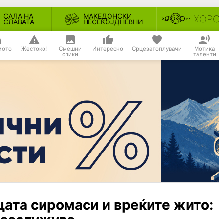
САЛА НА
МАКЕДОНСКИ
ХОР
СЛАВАТА
НЕСЕКОЈДНЕВНИ
мото
Жестоко!
Смешни
Интересно
Срцезатоплувачи
Мотика
слики
таленти
цата сиромаси и вреќите жито: