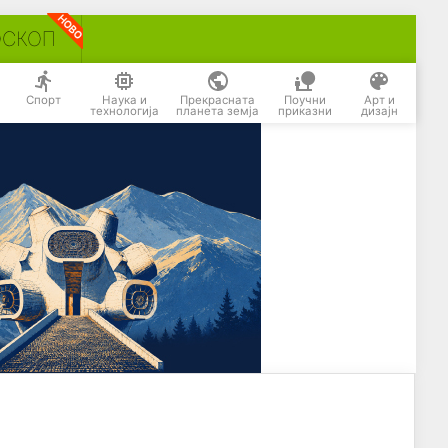
ОСКОП
Спорт
Наука и
Прекрасната
Поучни
Арт и
технологија
планета земја
приказни
дизајн