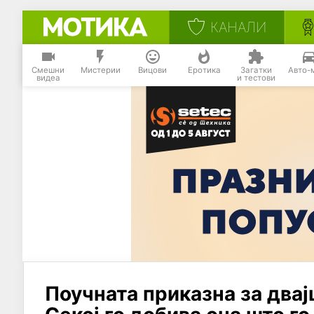
КАНАЛИ
Смешни
Мистерии
Вицови
Еротика
Загатки
Авто-
видеа
и тестови
Поучната приказна за двај