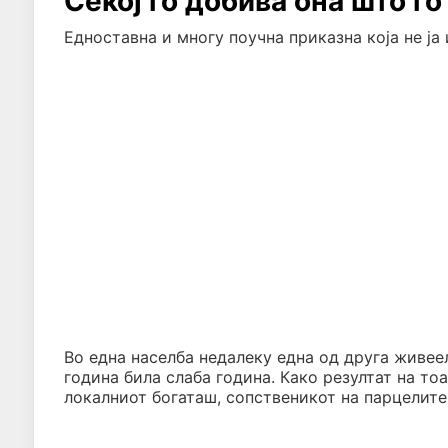
Секој го добива она што г
Едноставна и многу поучна приказна која не ја 
Во една населба недалеку една од друга живее
година била слаба година. Како резултат на тоа
локалниот богаташ, сопственикот на парцелите