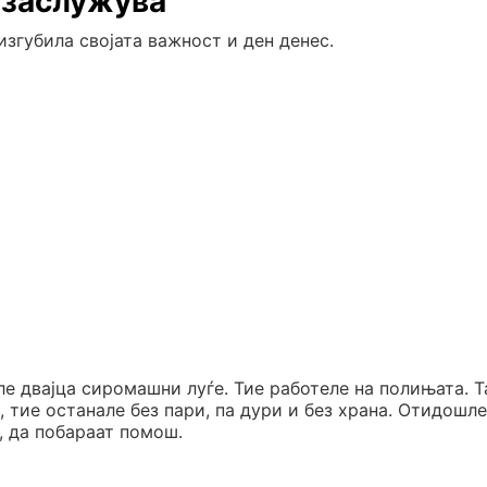
о заслужува
изгубила својата важност и ден денес.
ле двајца сиромашни луѓе. Тие работеле на полињата. Т
, тие останале без пари, па дури и без храна. Отидошле
, да побараат помош.