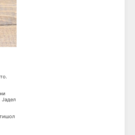
то.
ани
. Јадел
отишол