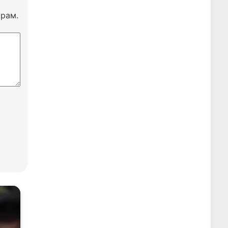
ирам.