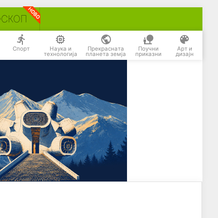
ОСКОП
Спорт
Наука и
Прекрасната
Поучни
Арт и
технологија
планета земја
приказни
дизајн