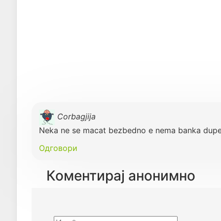
Corbagjija
Neka ne se macat bezbedno e nema banka dupen
Одговори
Коментирај анонимно