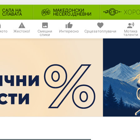
САЛА НА
МАКЕДОНСКИ
ХОР
СЛАВАТА
НЕСЕКОЈДНЕВНИ
мото
Жестоко!
Смешни
Интересно
Срцезатоплувачи
Мотика
слики
таленти