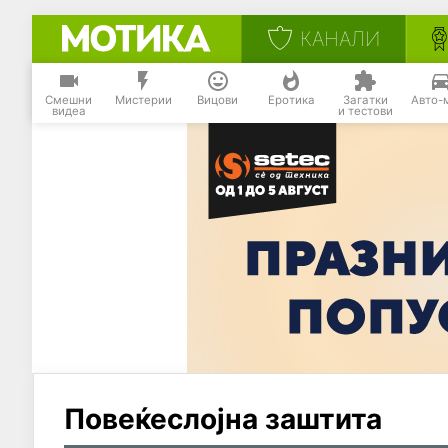
КАНАЛИ
Смешни
Мистерии
Вицови
Еротика
Загатки
Авто-
видеа
и тестови
Повеќеслојна заштита