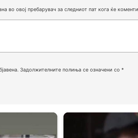
ана во овој пребарувач за следниот пат кога ќе комент
бјавена.
Задолжителните полиња се означени со
*