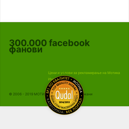
300.000
facebook
фанови
Цени и услови за рекламирање на Мотика
Импресум
© 2006 - 2019 МОТИКА, Сите права се задржани