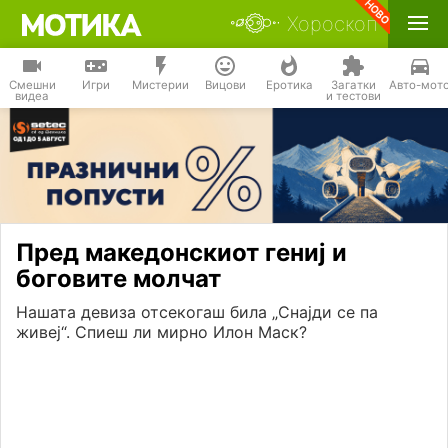
Хороскоп
Смешни
Игри
Мистерии
Вицови
Еротика
Загатки
Авто-мот
видеа
и тестови
Пред македонскиот гениј и
боговите молчат
Нашата девиза отсекогаш била „Снајди се па
живеј“. Спиеш ли мирно Илон Маск?