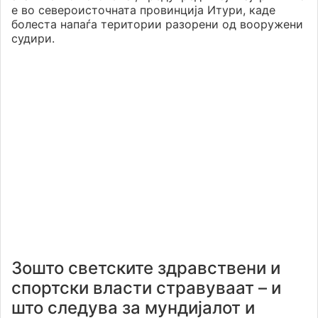
е во североисточната провинција Итури, каде
болеста напаѓа територии разорени од вооружени
судири.
Зошто светските здравствени и
спортски власти стравуваат – и
што следува за мундијалот и