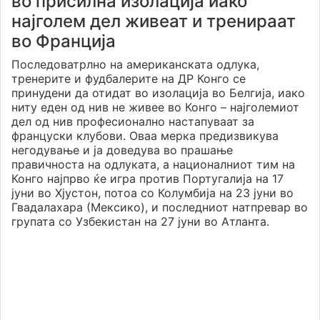
во присилна изолација иако
најголем дел живеат и тренираат
во Франција
Последоватрлно на американската одлука,
тренерите и фудбалерите на ДР Конго се
принудени да отидат во изолација во Белгија, иако
ниту еден од нив не живее во Конго – најголемиот
дел од нив професионално настапуваат за
француски клубови. Оваа мерка предизвикува
негодување и ја доведува во прашање
правичноста на одлуката, а националниот тим на
Конго најпрво ќе игра против Португалија на 17
јуни во Хјустон, потоа со Колумбија на 23 јуни во
Гвадалахара (Мексико), и последниот натпревар во
групата со Узбекистан на 27 јуни во Атланта.