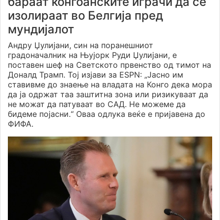
бараат конгоанските играчи да се
изолираат во Белгија пред
мундијалот
Андру Џулијани, син на поранешниот
градоначалник на Њујорк Руди Џулијани, е
поставен шеф на Светското првенство од тимот на
Доналд Трамп. Тој изјави за ESPN: „Јасно им
ставивме до знаење на владата на Конго дека мора
да ја одржат таа заштитна зона или ризикуваат да
не можат да патуваат во САД. Не можеме да
бидеме појасни.“ Оваа одлука веќе е пријавена до
ФИФА.