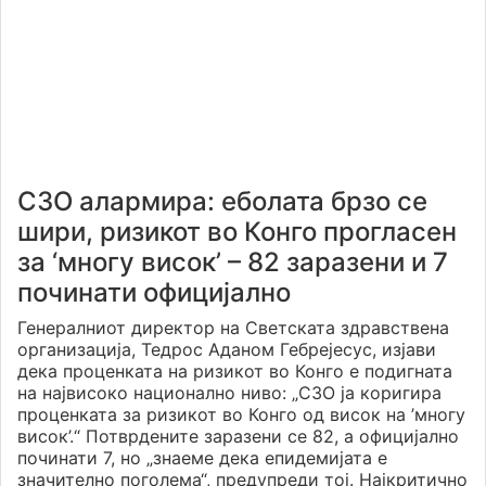
СЗО алармира: еболата брзо се
шири, ризикот во Конго прогласен
за ‘многу висок’ – 82 заразени и 7
починати официјално
Генералниот директор на Светската здравствена
организација, Тедрос Аданом Гебрејесус, изјави
дека проценката на ризикот во Конго е подигната
на највисоко национално ниво: „СЗО ја коригира
проценката за ризикот во Конго од висок на ’многу
висок’.“ Потврдените заразени се 82, а официјално
починати 7, но „знаеме дека епидемијата е
значително поголема“, предупреди тој. Најкритично