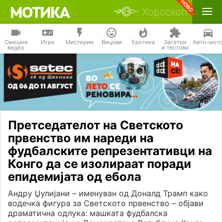
Хороскоп
Смешни
Игри
Мистерии
Вицови
Еротика
Загатки
Авто-мот
видеа
и тестови
Претседателот на Светското
првенство им нареди на
фудбалските репрезентативци на
Конго да се изолираат поради
епидемијата од ебола
Андру Џулијани – именуван од Доналд Трамп како
водечка фигура за Светското првенство – објави
драматична одлука: машката фудбалска