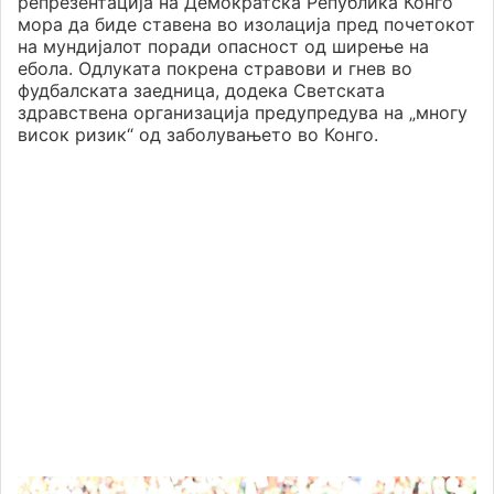
репрезентација на Демократска Република Конго
мора да биде ставена во изолација пред почетокот
на мундијалот поради опасност од ширење на
ебола. Одлуката покрена стравови и гнев во
фудбалската заедница, додека Светската
здравствена организација предупредува на „многу
висок ризик“ од заболувањето во Конго.