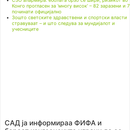
СЗО алармира: еболата брзо се шири, ризикот во
Конго прогласен за ‘многу висок’ – 82 заразени и 7
починати официјално
Зошто светските здравствени и спортски власти
стравуваат – и што следува за мундијалот и
учесниците
САД ја информираа ФИФА и