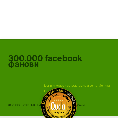
300.000
facebook
фанови
Цени и услови за рекламирање на Мотика
Импресум
© 2006 - 2019 МОТИКА, Сите права се задржани