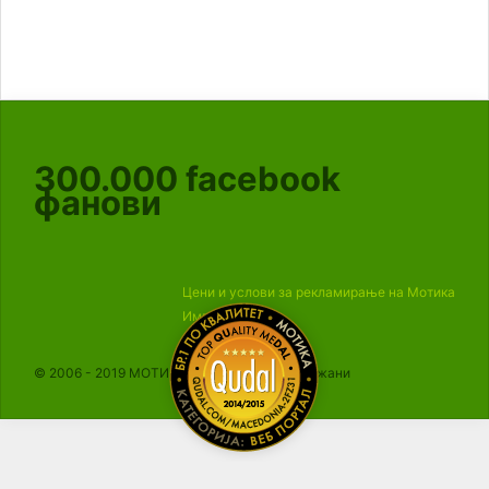
300.000
facebook
фанови
Цени и услови за рекламирање на Мотика
Импресум
© 2006 - 2019 МОТИКА, Сите права се задржани