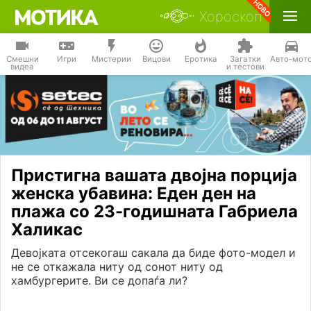
Хороскоп
Смешни
Игри
Мистерии
Вицови
Еротика
Загатки
Авто-мот
видеа
и тестови
Пристигна вашата двојна порција
женска убавина: Еден ден на
плажа со 23-годишната Габриела
Халикас
Девојката отсекогаш сакала да биде фото-модел и
не се откажала ниту од сонот ниту од
хамбургерите. Ви се допаѓа ли?