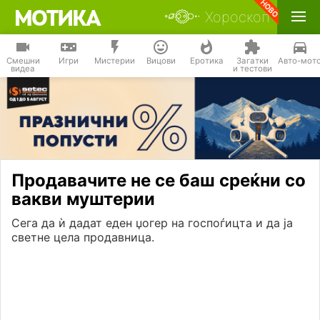
Хороскоп
Смешни
Игри
Мистерии
Вицови
Еротика
Загатки
Авто-мот
видеа
и тестови
Продавачите не се баш среќни со
вакви муштерии
Сега да ѝ дадат еден џогер на госпоѓицта и да ја
светне цела продавница.