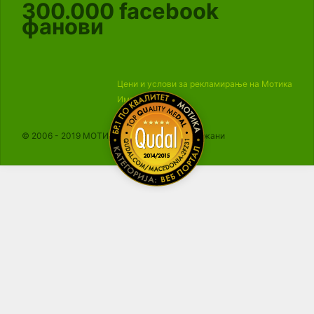
300.000
facebook
фанови
Цени и услови за рекламирање на Мотика
Импресум
© 2006 - 2019 МОТИКА, Сите права се задржани