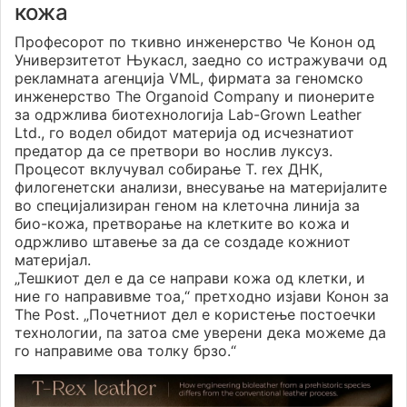
кожа
Професорот по ткивно инженерство Че Конон од
Универзитетот Њукасл, заедно со истражувачи од
рекламната агенција VML, фирмата за геномско
инженерство The Organoid Company и пионерите
за одржлива биотехнологија Lab-Grown Leather
Ltd., го водел обидот материја од исчезнатиот
предатор да се претвори во нослив луксуз.
Процесот вклучувал собирање T. rex ДНК,
филогенетски анализи, внесување на материјалите
во специјализиран геном на клеточна линија за
био-кожа, претворање на клетките во кожа и
одржливо штавење за да се создаде кожниот
материјал.
„Тешкиот дел е да се направи кожа од клетки, и
ние го направивме тоа,“ претходно изјави Конон за
The Post. „Почетниот дел е користење постоечки
технологии, па затоа сме уверени дека можеме да
го направиме ова толку брзо.“