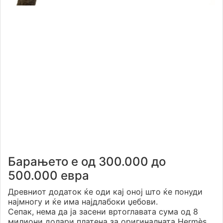
Барањето е од 300.000 до
500.000 евра
Древниот додаток ќе оди кај оној што ќе понуди
најмногу и ќе има најдлабоки џебови.
Сепак, нема да ја засени вртоглавата сума од 8
милиони долари платена за оригиналната Hermès