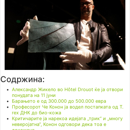
Содржина:
Александр Жикело во Hôtel Drouot ќе ја отвори
понудата на 11 јуни
Барањето е од 300.000 до 500.000 евра
Професорот Че Конон ја водел постапката од T.
rex ДНК до био-кожа
Критичарите ја нарекоа идејата „трик“ и „многу
неверојатна“, Конон одговори дека тоа е