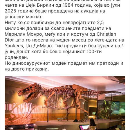
чанта на Џејн Биркин од 1984 година, која во јули
2025 година беше продадена на аукција на
јапонски магнат.
Ниту ќе се приближи до неверојатните 2,5
милиони долари за скапоцените предмети на
Мерилин Монро, меѓу кои и костум од Christian
Dior што го носела на меден месец со легендата на
Yankees, Џо ДиМаџо. Тие предмети беа купени на 1
јуни, денот кога ќе беше нејзиниот 100-ти
роденден.
Но диносаурусниот моден предмет им претходи и
на двете приказни.