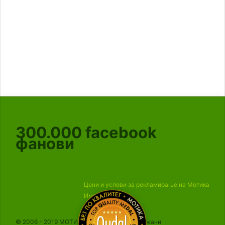
300.000
facebook
фанови
Цени и услови за рекламирање на Мотика
Импресум
© 2006 - 2019 МОТИКА, Сите права се задржани