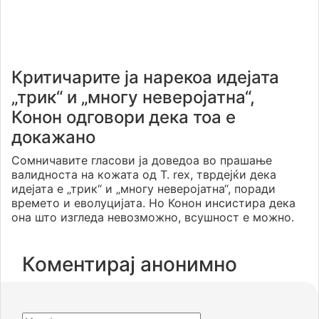
Критичарите ја нарекоа идејата
„трик“ и „многу неверојатна“,
Конон одговори дека тоа е
докажано
Сомничавите гласови ја доведоа во прашање
валидноста на кожата од T. rex, тврдејќи дека
идејата е „трик“ и „многу неверојатна“, поради
времето и еволуцијата. Но Конон инсистира дека
она што изгледа невозможно, всушност е можно.
Коментирај анонимно