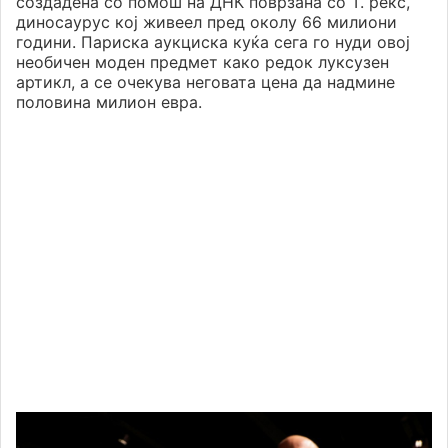
создадена со помош на ДНК поврзана со Т. рекс,
диносаурус кој живеел пред околу 66 милиони
години. Париска аукциска куќа сега го нуди овој
необичен моден предмет како редок луксузен
артикл, а се очекува неговата цена да надмине
половина милион евра.