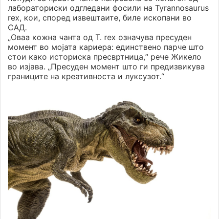
лабораториски одгледани фосили на Tyrannosaurus
rex, кои, според извештаите, биле ископани во
САД.
„Оваа кожна чанта од T. rex означува пресуден
момент во мојата кариера: единствено парче што
стои како историска пресвртница,“ рече Жикело
во изјава. „Пресуден момент што ги предизвикува
границите на креативноста и луксузот.“