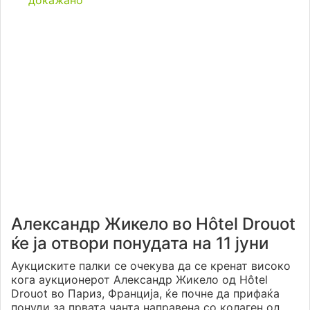
докажано
Александр Жикело во Hôtel Drouot
ќе ја отвори понудата на 11 јуни
Аукциските палки се очекува да се кренат високо
кога аукционерот Александр Жикело од Hôtel
Drouot во Париз, Франција, ќе почне да прифаќа
понуди за првата чанта направена со колаген од