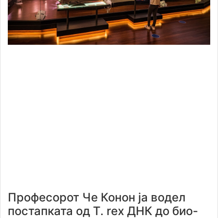
Професорот Че Конон ја водел
постапката од T. rex ДНК до био-