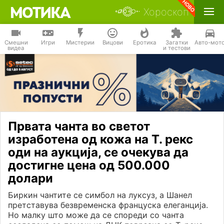
Хороскоп
Смешни
Игри
Мистерии
Вицови
Еротика
Загатки
Авто-мот
видеа
и тестови
Првата чанта во светот
изработена од кожа на Т. рекс
оди на аукција, се очекува да
достигне цена од 500.000
долари
Биркин чантите се симбол на луксуз, а Шанел
претставува безвременска француска елеганција.
Но малку што може да се спореди со чанта