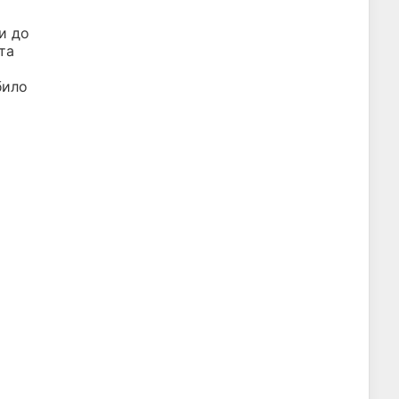
и до
та
било