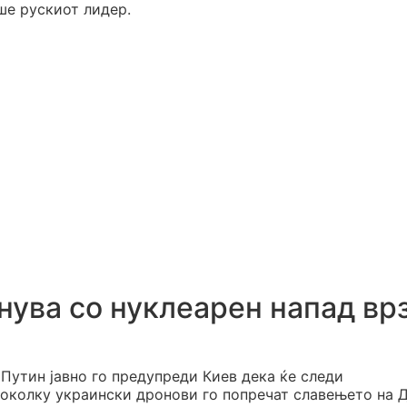
ше рускиот лидер.
анува со нуклеарен напад вр
 Путин јавно го предупреди Киев дека ќе следи
 доколку украински дронови го попречат славењето на 