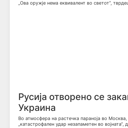
„Ова оружје нема еквивалент во светот“, тврде
Русија отворено се зак
Украина
Во атмосфера на растечка параноја во Москва,
„катастрофален удар незапаметен во војната“,