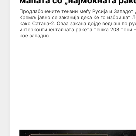
мапата со „најмоќната рак
Продлабочените тензии меѓу Русија и Западот 
Кремљ јавно се заканија дека ќе го избришат Л
како Сатана-2. Оваа закана дојде веднаш по р
интерконтиненталната ракета тешка 208 тони –
кое западно.