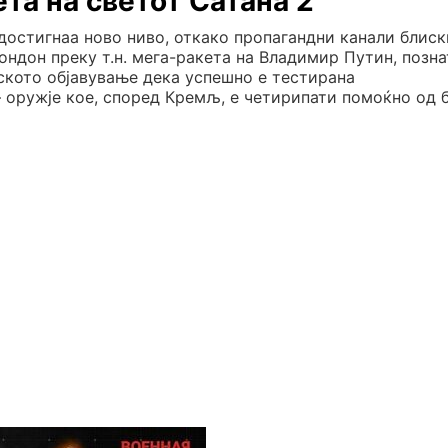
ета на светот Сатана 2“
достигнаа ново ниво, откако пропагандни канали блиск
ондон преку т.н. мега-ракета на Владимир Путин, позна
уското објавување дека успешно е тестирана
 оружје кое, според Кремљ, е четирипати помоќно од 