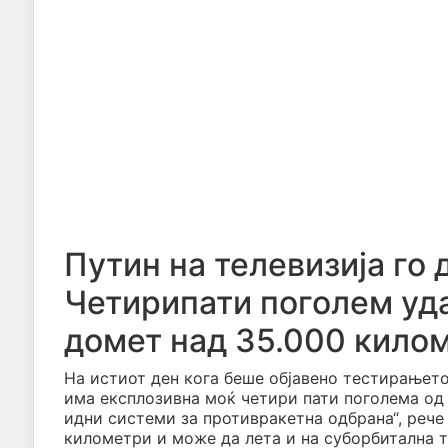
Путин на телевизија го
Четирипати поголем уда
домет над 35.000 кило
На истиот ден кога беше објавено тестирањето,
има експлозивна моќ четири пати поголема од 
идни системи за противракетна одбрана“, рече
километри и може да лета и на суборбитална т