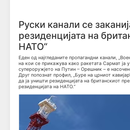
Руски канали се заканиј
резиденцијата на брита
НАТО“
Еден од најгледаните пропагандни канали, „Вое
на кои се прикажува како ракетата Сармат ја 
супероружјето на Путин – Орешник – е насочен
Друг попознат профил, „Буре на црниот кавија
да ја уништи резиденцијата на британскиот пр
резиденцијата на НАТО.“