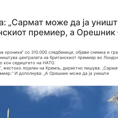
а: „Сармат може да ја униш
нскиот премиер, а Орешник 
на хроника“ со 310.000 следбеници, објави снимка и гр
уништува централата на британскиот премиер во Лондон
о кон седиштето на НАТО.
р“, жестоко лојален на Кремљ, директно пишува: „Сарм
емиер.“ И дополнува: „А Орешник може да ја уништи