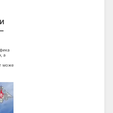
ти
–
афика
, а
ат може