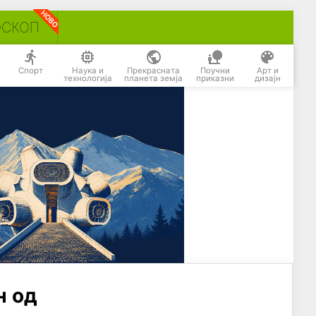
ОСКОП
Спорт
Наука и
Прекрасната
Поучни
Арт и
технологија
планета земја
приказни
дизајн
н од