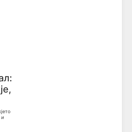
ал:
је,
жјето
 и