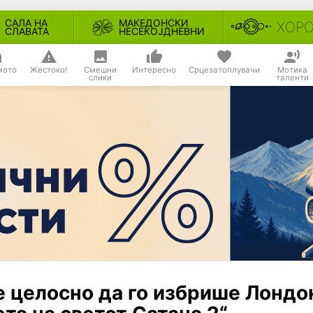
САЛА НА
МАКЕДОНСКИ
ХОР
СЛАВАТА
НЕСЕКОЈДНЕВНИ
мото
Жестоко!
Смешни
Интересно
Срцезатоплувачи
Мотика
слики
таленти
е целосно да го избрише Лондо