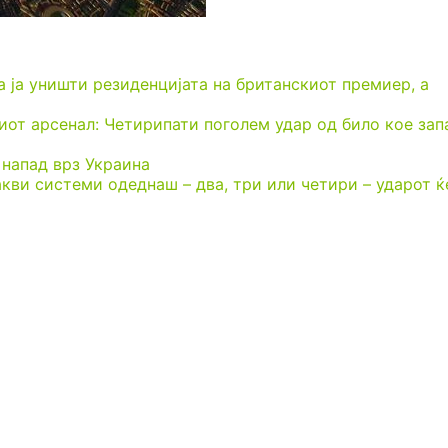
а ја уништи резиденцијата на британскиот премиер, а
иот арсенал: Четирипати поголем удар од било кое зап
 напад врз Украина
кви системи одеднаш – два, три или четири – ударот ќ