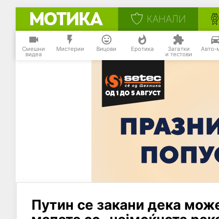
КАНАЛИ
Смешни
Мистерии
Вицови
Еротика
Загатки
Авто-
видеа
и тестови
Путин се закани дека мож