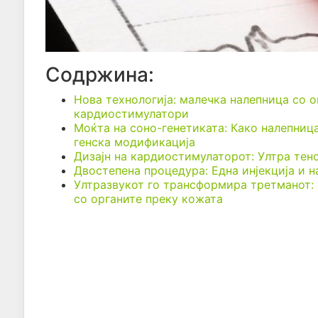
Содржина:
Нова технологија: малечка налепница со 
кардиостимулатори
Моќта на соно-генетиката: Како налепниц
генска модификација
Дизајн на кардиостимулаторот: Ултра тен
Двостепена процедура: Една инјекција и н
Ултразвукот го трансформира третманот:
со органите преку кожата