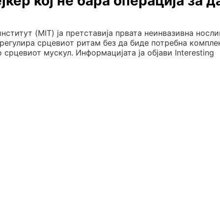
кер кој не бара операција за д
ститут (MIT) ја претставија првата неинвазивна носли
регулира срцевиот ритам без да биде потребна компле
срцевиот мускул. Информацијата ја објави Interesting