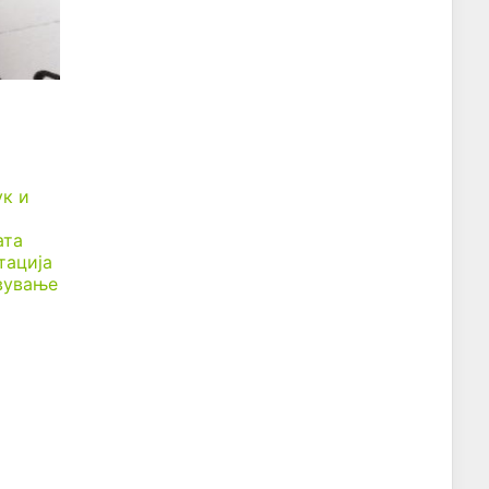
ук и
ата
тација
вување