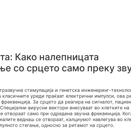
та: Како налепницата
е со срцето само преку зву
лтразвучна стимулација и генетска инженеринг-техноло
а класичните уреди праќаат електрични импулси, ова 
фреквенција. За срцето да реагира на сигналот, пацие
 Специјални вирусни вектори внесуваат во клетките на
се отвораат само при одредена звучна фреквенција. Ког
налите веднаш се отвораат, калциумот навлегува во кл
лулното стегање, односно за ритамот на срцето.