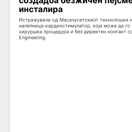
создадоа безжичен пејсмеј
инсталира
Истражувачи од Масачусетскиот технолошки ин
налепница-кардиостимулатор, која може да го 
хируршка процедура и без директен контакт со 
Engineering.