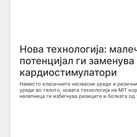
Нова технологија: мале
потенцијал ги заменув
кардиостимулатори
Наместо класичните несмасни уреди и ризични
уреди во телото, новата технологија на MIT ко
налепница ги избегнува ризиците и болката од