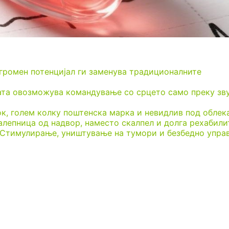
огромен потенцијал ги заменува традиционалните
ата овозможува командување со срцето само преку зв
ок, голем колку поштенска марка и невидлив под облек
алепница од надвор, наместо скалпел и долга рехабили
 Стимулирање, уништување на тумори и безбедно упра