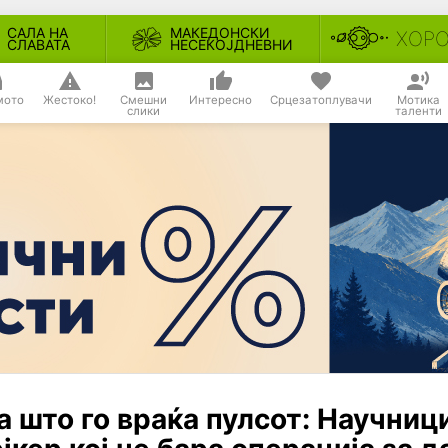
САЛА НА
МАКЕДОНСКИ
ХОР
СЛАВАТА
НЕСЕКОЈДНЕВНИ
мото
Жестоко!
Смешни
Интересно
Срцезатоплувачи
Мотика
слики
таленти
 што го враќа пулсот: Научниц