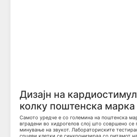
Дизајн на кардиостимул
колку поштенска марка 
Самото уредче е со големина на поштенска ма
вградени во хидрогелов слој што совршено се
минување на звукот. Лабораториските тестир
срцеви клетки се синхронизираа со ритамот на