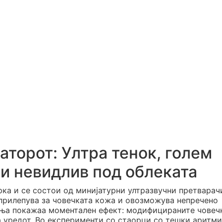
аторот: Ултра тенок, голем
и невидлив под облеката
рка и се состои од минијатурни ултразвучни претварач
 прилепува за човечката кожа и овозможува непречено
ања покажаа моментален ефект: модифицираните човеч
 уредот. Во експерименти со стаорци со тешки аритми