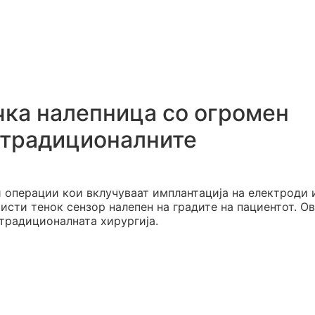
чка налепница со огромен
а традиционалните
 операции кои вклучуваат имплантација на електроди 
ристи тенок сензор налепен на градите на пациентот. О
 традиционалната хирургија.