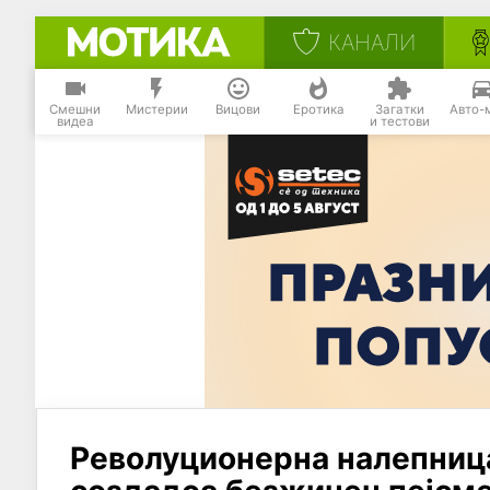
КАНАЛИ
Смешни
Мистерии
Вицови
Еротика
Загатки
Авто-
видеа
и тестови
Револуционерна налепница