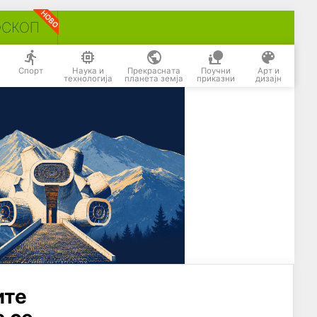
ОСКОП
Спорт
Наука и
Прекрасната
Поучни
Арт и
технологија
планета земја
приказни
дизајн
ите