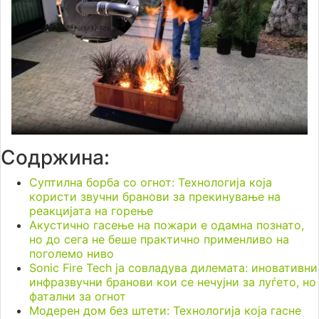
Содржина:
Суптилна борба со огнот: Технологија која
користи звучни бранови за прекинување на
реакцијата на горење
Акустично гасење на пожари е одамна познато,
но до сега не беше практично применливо на
поголемо ниво
Sonic Fire Tech ја совладува дилемата: иновативни
инфразвучни бранови кои се нечујни за луѓето, но
фатални за огнот
Модерен дом без штети: Технологија која гасне