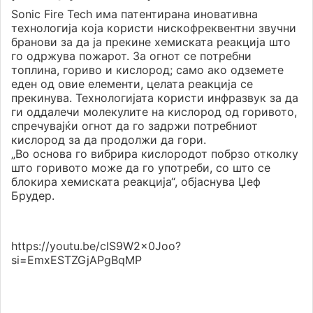
Sonic Fire Tech има патентирана иновативна
технологија која користи нискофреквентни звучни
бранови за да ја прекине хемиската реакција што
го одржува пожарот. За огнот се потребни
топлина, гориво и кислород; само ако одземете
еден од овие елементи, целата реакција се
прекинува. Технологијата користи инфразвук за да
ги оддалечи молекулите на кислород од горивото,
спречувајќи огнот да го задржи потребниот
кислород за да продолжи да гори.
„Во основа го вибрира кислородот побрзо отколку
што горивото може да го употреби, со што се
блокира хемиската реакција“, објаснува Џеф
Брудер.
https://youtu.be/clS9W2x0Joo?
si=EmxESTZGjAPgBqMP