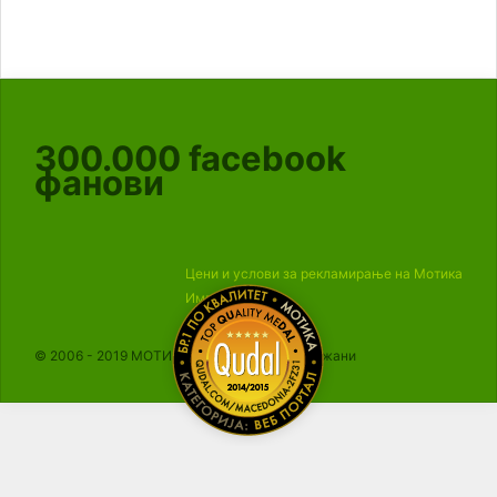
300.000
facebook
фанови
Цени и услови за рекламирање на Мотика
Импресум
© 2006 - 2019 МОТИКА, Сите права се задржани