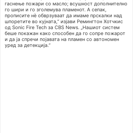
гаснење пожари со масло; всушност дополнително
го шири и го зголемува пламенот. А сепак,
прописите нѐ обврзуваат да имаме прскалки над
шпоретите во кујната,“ изјави Ремингтон Хотчкис
од Sonic Fire Tech за CBS News. „Нашиот систем
беше покажан како способен да го сопре пожарот
и да ја спречи појавата на пламен со автономен
уред за детекција.“