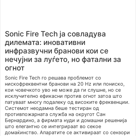
Sonic Fire Tech ја совладува
дилемата: иновативни
инфразвучни бранови кои се
нечујни за луѓето, но фатални за
огнот
Sonic Fire Tech го решава проблемот со
нискофреквентни бранови на 20 Hz или пониско,
кои човечкото уво не може да ги слушне, но се
исклучително ефикасни против огнот затоа што
патуваат многу подалеку од високите фреквенции.
Системот неодамна беше тестиран од
противпожарната служба на округот Сан
Бернардино, а фирмата нуди и домашни решенија
што елегантно се интегрираат во секое
домаќинство. Апаратите се активираат со сензори