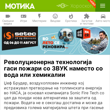
Хороскоп
Смешни
Игри
Мистерии
Вицови
Еротика
Загатки
Авто-мот
видеа
и тестови
Револуционерна технологија
гаси пожари со ЗВУК наместо со
вода или хемикалии
Џеф Брудер, воздухопловен инженер кој
истражувал претворање на топлинската енергија
во НАСА, ја основал компанијата Sonic Fire Tech со
цел да понуди нова алтернатива за заштита од
пожари. Водата не е секогаш достапна и може да
предизвика голема материјална штета при гасење