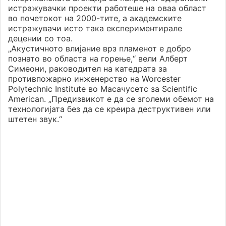
истражувачки проекти работеше на оваа област
во почетокот на 2000-тите, а академските
истражувачи исто така експериментирале
децении со тоа.
„Акустичното влијание врз пламенот е добро
познато во областа на горење,“ вели Алберт
Симеони, раководител на катедрата за
противпожарно инженерство на Worcester
Polytechnic Institute во Масачусетс за Scientific
American. „Предизвикот е да се зголеми обемот на
технологијата без да се креира деструктивен или
штетен звук.“