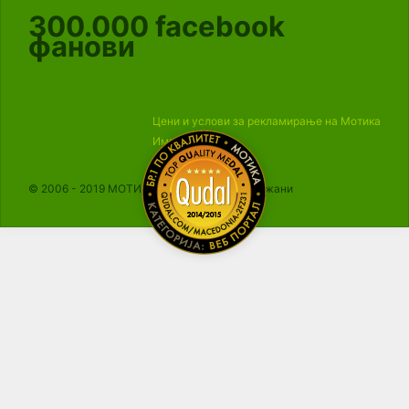
300.000
facebook
фанови
Цени и услови за рекламирање на Мотика
Импресум
© 2006 - 2019 МОТИКА, Сите права се задржани