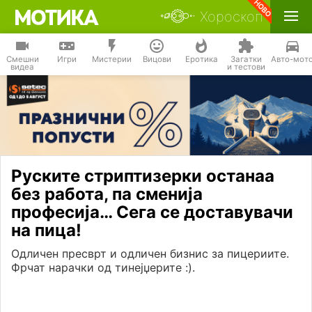
Хороскоп
Смешни
Игри
Мистерии
Вицови
Еротика
Загатки
Авто-мот
видеа
и тестови
Руските стриптизерки останаа
без работа, па сменија
професија… Сега се доставувачи
на пица!
Одличен пресврт и одличен бизнис за пицериите.
Фрчат нарачки од тинејџерите :).