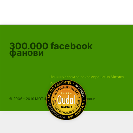
300.000
facebook
фанови
Цени и услови за рекламирање на Мотика
Импресум
© 2006 - 2019 МОТИКА, Сите права се задржани