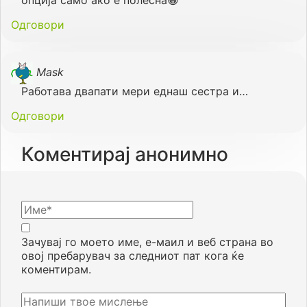
опција само ако е полесна😀
Одговори
Mask
Работава двапати мери еднаш сестра и…
Одговори
Коментирај анонимно
Зачувај го моето име, е-маил и веб страна во
овој пребарувач за следниот пат кога ќе
коментирам.