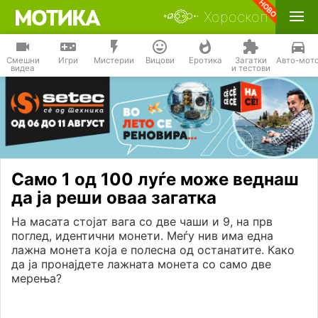
Хороскоп
Смешни
Игри
Мистерии
Вицови
Еротика
Загатки
Авто-мот
видеа
и тестови
Само 1 од 100 луѓе може веднаш
да ја реши оваа загатка
На масата стојат вага со две чаши и 9, на прв
поглед, идентични монети. Меѓу нив има една
лажна монета која е полесна од останатите. Како
да ја пронајдете лажната монета со само две
мерења?