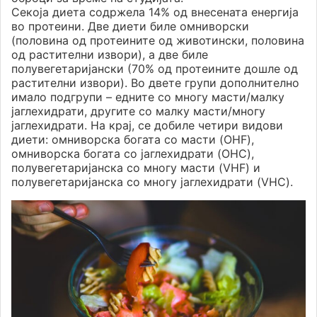
Секоја диета содржела 14% од внесената енергија
во протеини. Две диети биле омниворски
(половина од протеините од животински, половина
од растителни извори), а две биле
полувегетаријански (70% од протеините дошле од
растителни извори). Во двете групи дополнително
имало подгрупи – едните со многу масти/малку
јаглехидрати, другите со малку масти/многу
јаглехидрати. На крај, се добиле четири видови
диети: омниворска богата со масти (OHF),
омниворска богата со јаглехидрати (OHC),
полувегетаријанска со многу масти (VHF) и
полувегетаријанска со многу јаглехидрати (VHC).