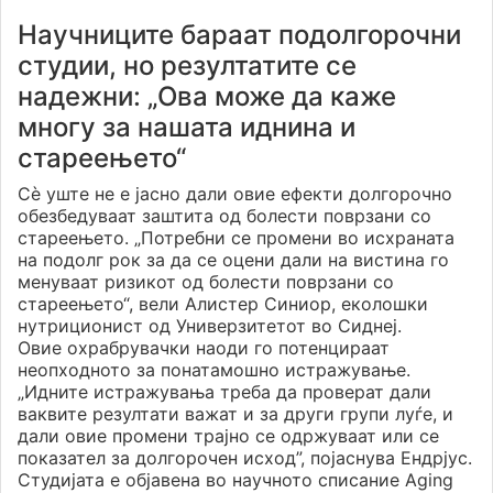
Научниците бараат подолгорочни
студии, но резултатите се
надежни: „Ова може да каже
многу за нашата иднина и
стареењето“
Сѐ уште не е јасно дали овие ефекти долгорочно
обезбедуваат заштита од болести поврзани со
стареењето. „Потребни се промени во исхраната
на подолг рок за да се оцени дали на вистина го
менуваат ризикот од болести поврзани со
стареењето“, вели Алистер Синиор, еколошки
нутриционист од Универзитетот во Сиднеј.
Овие охрабрувачки наоди го потенцираат
неопходното за понатамошно истражување.
„Идните истражувања треба да проверат дали
ваквите резултати важат и за други групи луѓе, и
дали овие промени трајно се одржуваат или се
показател за долгорочен исход”, појаснува Ендрјус.
Студијата е објавена во научното списание Aging