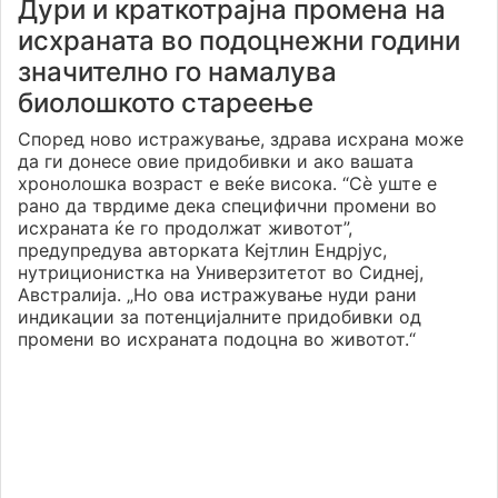
Дури и краткотрајна промена на
исхраната во подоцнежни години
значително го намалува
биолошкото стареење
Според ново истражување, здрава исхрана може
да ги донесе овие придобивки и ако вашата
хронолошка возраст е веќе висока. “Сѐ уште е
рано да тврдиме дека специфични промени во
исхраната ќе го продолжат животот”,
предупредува авторката Кејтлин Ендрјус,
нутриционистка на Универзитетот во Сиднеј,
Австралија. „Но ова истражување нуди рани
индикации за потенцијалните придобивки од
промени во исхраната подоцна во животот.“