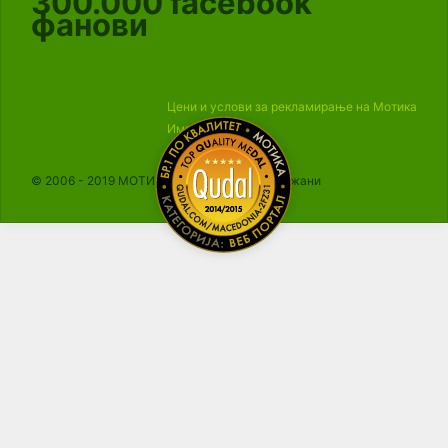
300.000
facebook
фанови
Цени и услови за рекламирање на Мотика
Импресум
© 2006 - 2019 МОТИКА, Сите права се задржани