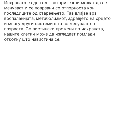
Исхраната е еден од факторите кои можат да се
менуваат и се поврзани со отпорноста кон
последиците од стареењето. Таа влијае врз
воспаленијата, метаболизмот, здравјето на срцето
и многу други системи што се менуваат со
возраста. Со вистински промени во исхраната,
нашите клетки може да изгледаат помлади
отколку што навистина се.