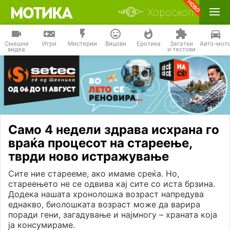
Хороскоп
Смешни
Игри
Мистерии
Вицови
Еротика
Загатки
Авто-мот
видеа
и тестови
Само 4 недели здрава исхрана го
враќа процесот на стареење,
тврди ново истражување
Сите ние старееме, ако имаме среќа. Но,
стареењето не се одвива кај сите со иста брзина.
Додека нашата хронолошка возраст напредува
еднакво, биолошката возраст може да варира
поради гени, загадување и најмногу – храната која
ја консумираме.