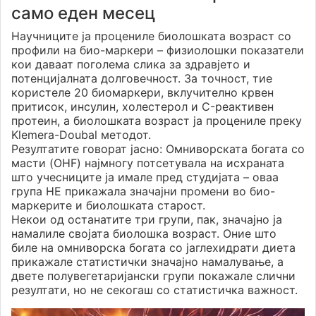
само еден месец
Научниците ја процениле биолошката возраст со
профили на био-маркери – физиолошки показатели
кои даваат поголема слика за здравјето и
потенцијалната долговечност. За точност, тие
користеле 20 биомаркери, вклучително крвен
притисок, инсулин, холестерол и C-реактивен
протеин, а биолошката возраст ја процениле преку
Klemera-Doubal методот.
Резултатите говорат јасно: Омниворската богата со
масти (OHF) најмногу потсетувала на исхраната
што учесниците ја имале пред студијата – оваа
група НЕ прикажала значајни промени во био-
маркерите и биолошката старост.
Некои од останатите три групи, пак, значајно ја
намалиле својата биолошка возраст. Оние што
биле на омниворска богата со јаглехидрати диета
прикажале статистички значајно намалување, а
двете полувегетаријански групи покажале слични
резултати, но не секогаш со статистичка важност.