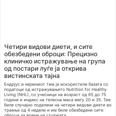
Четири видови диети, и сите
обезбедени оброци: Прецизно
клиничко истражување на група
од постари луѓе ја открива
вистинската тајна
Ендрјус и нејзиниот тим ја искористиле базата со
податоци од истражувањето Nutrition for Healthy
Living (NHL), со учесници на возраст од 65 до 75
години и индекс на телесна маса меѓу 20 и 35. Тие
биле случајно поделени на четири видови диети во
траење од 4 недели и им биле обезбедени сите
оброци за време на студијата.