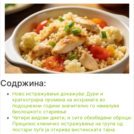
Содржина:
Ново истражување докажува: Дури и
краткотрајна промена на исхраната во
подоцнежни години значително го намалува
биолошкото стареење
Четири видови диети, и сите обезбедени оброци:
Прецизно клиничко истражување на група од
постари луѓе ја открива вистинската тајна