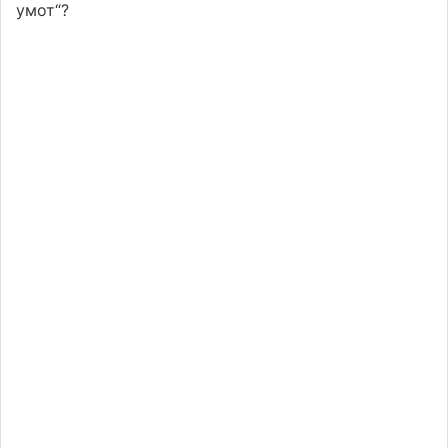
умот“?