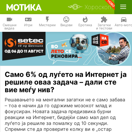
Хороскоп
Смешни
Игри
Мистерии
Вицови
Еротика
Загатки
Авто-мот
видеа
и тестови
Само 6% од луѓето на Интернет ја
решиле оваа задача – дали сте
вие меѓу нив?
Решавањето на ментални загатки не е само забава
– тоа е начин да го одржиме мозокот млад и
фокусиран. Новата задача предизвика бурни
реакции на Интернет, бидејќи само мал дел од
луѓето ја решиле за помалку од 10 секунди.
Спремни сте да проверите колку ви е „остар