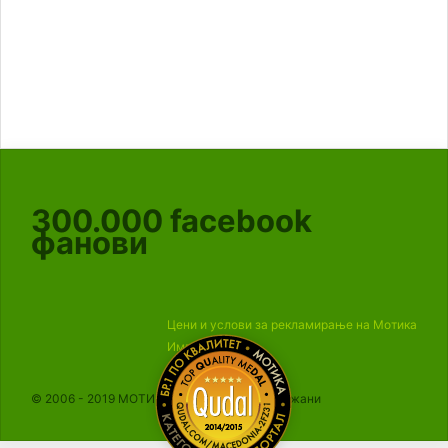
300.000
facebook
фанови
Цени и услови за рекламирање на Мотика
Импресум
© 2006 - 2019 МОТИКА, Сите права се задржани