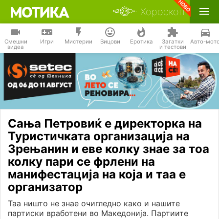
Хороскоп
Смешни
Игри
Мистерии
Вицови
Еротика
Загатки
Авто-мот
видеа
и тестови
Сања Петровиќ e директорка на
Туристичката организација на
Зрењанин и еве колку знае за тоа
колку пари се фрлени на
манифестација на која и таа е
организатор
Таа ништо не знае очигледно како и нашите
партиски вработени во Македонија. Партиите