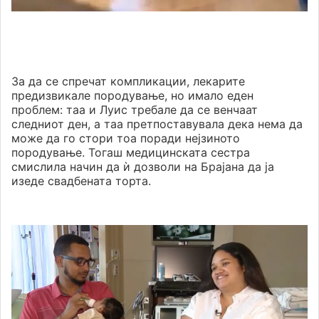
За да се спречат компликации, лекарите
предизвикале породување, но имало еден
проблем: таа и Луис требале да се венчаат
следниот ден, а таа претпоставувала дека нема да
може да го стори тоа поради нејзиното
породување. Тогаш медицинската сестра
смислила начин да ѝ дозволи на Брајана да ја
изеде свадбената торта.