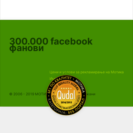
300.000
facebook
фанови
Цени и услови за рекламирање на Мотика
Импресум
© 2006 - 2019 МОТИКА, Сите права се задржани