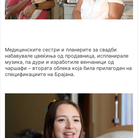
Медицинските сестри и планерите за свадби
набавувале цвеќиња од продавница, испланирале
музика, па дури и изработиле венчаници од
чаршафи – втората облека која била прилагоден на
спецификациите на Брајана.