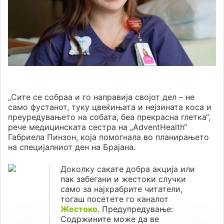
„Сите се собраа и го направија својот дел – не
само фустанот, туку цвеќињата и нејзината коса и
преуредувањето на собата, беа прекрасна глетка“,
рече медицинската сестра на „AdventHealth“
Габриела Пинзон, која помогнала во планирањето
на специјалниот ден на Брајана.
Доколку сакате добра акција или
пак забегани и жестоки случки
само за најхрабрите читатели,
тогаш посетете го каналот
Жестоко
. Предупредување:
Содржините може да ве