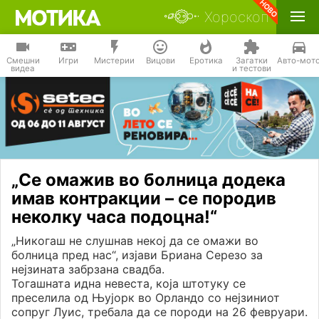
Хороскоп
Смешни
Игри
Мистерии
Вицови
Еротика
Загатки
Авто-мот
видеа
и тестови
„Се омажив во болница додека
имав контракции – се породив
неколку часа подоцна!“
„Никогаш не слушнав некој да се омажи во
болница пред нас“, изјави Бриана Серезо за
нејзината забрзана свадба.
Тогашната идна невеста, која штотуку се
преселила од Њујорк во Орландо со нејзиниот
сопруг Луис, требала да се породи на 26 февруари.