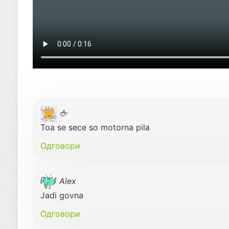
🖕
Toa se sece so motorna pila
Одговори
Alex
Jadi govna
Одговори