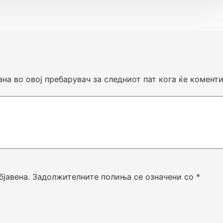
ана во овој пребарувач за следниот пат кога ќе комент
бјавена.
Задолжителните полиња се означени со
*