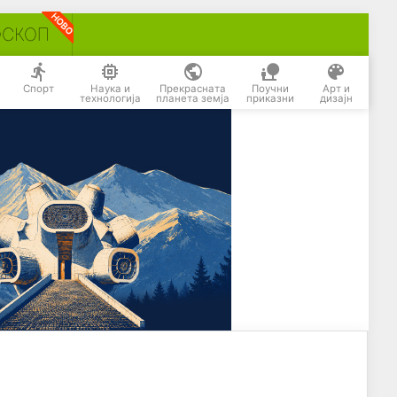
ОСКОП
Спорт
Наука и
Прекрасната
Поучни
Арт и
технологија
планета земја
приказни
дизајн