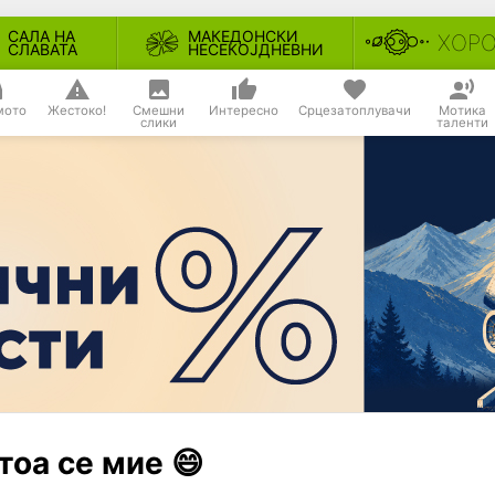
САЛА НА
МАКЕДОНСКИ
ХОР
СЛАВАТА
НЕСЕКОЈДНЕВНИ
мото
Жестоко!
Смешни
Интересно
Срцезатоплувачи
Мотика
слики
таленти
тоа се мие 😄