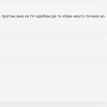
и пратам ама ке ѓе одјебам да ги ебам нешто почнаа во