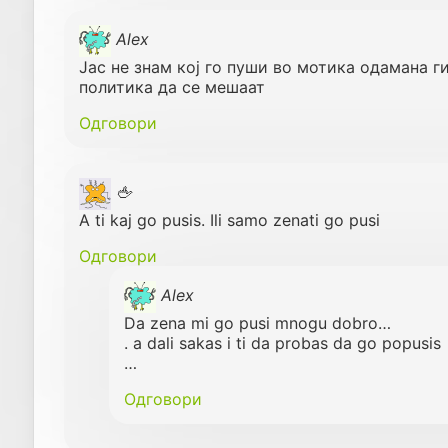
Аlex
Јас не знам кој го пуши во мотика одамана г
политика да се мешаат
Одговори
🖕
A ti kaj go pusis. Ili samo zenati go pusi
Одговори
Alex
Da zena mi go pusi mnogu dobro…
. a dali sakas i ti da probas da go popusis
…
Одговори