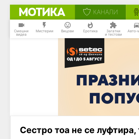
КАНАЛИ
Смешни
Мистерии
Вицови
Еротика
Загатки
Авто-
видеа
и тестови
Сестро тоа не се луфтира, 