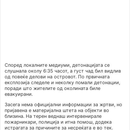
Според локалните медиуми, детонацијата се
слушнала околу 6:35 часот, а густ чад бил видлив
од повеќе делови на островот. По првичната
експлозија следеле и неколку помали детонации,
поради што жителите од околината биле
евакуирани.
Засега нема официјални информации за жртви, но
пријавена е материјална штета на објекти во
близина. На терен веднаш интервенирале
пожарникари, полиција и итна помош, додека
истрагата за причините за несреќата е во тек.