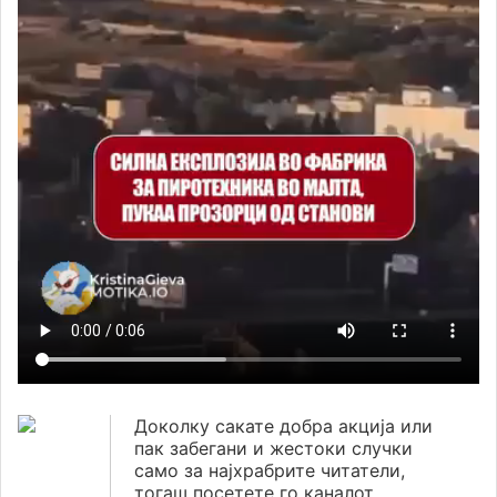
Доколку сакате добра акција или
пак забегани и жестоки случки
само за најхрабрите читатели,
тогаш посетете го каналот