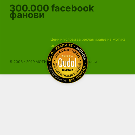
300.000
facebook
фанови
Цени и услови за рекламирање на Мотика
Импресум
© 2006 - 2019 МОТИКА, Сите права се задржани