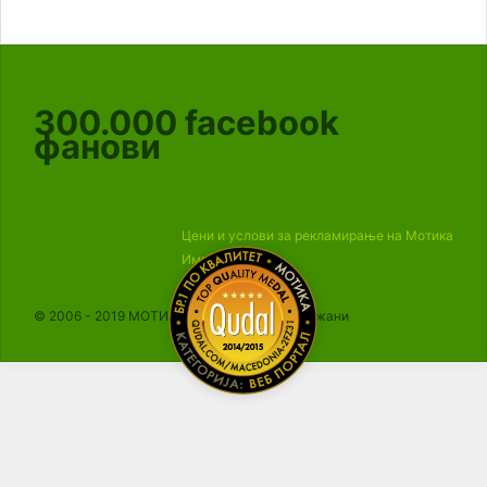
300.000
facebook
фанови
Цени и услови за рекламирање на Мотика
Импресум
© 2006 - 2019 МОТИКА, Сите права се задржани