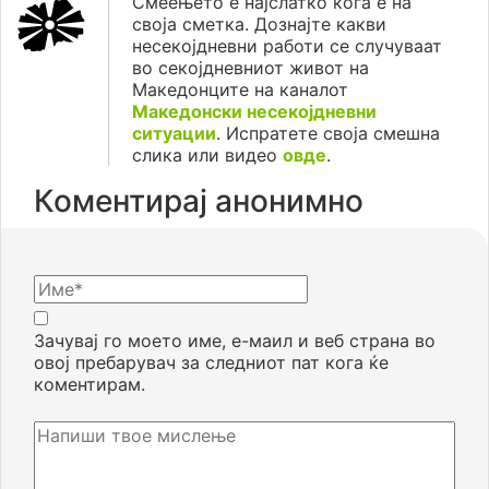
Смеењето е најслатко кога е на
своја сметка. Дознајте какви
несекојдневни работи се случуваат
во секојдневниот живот на
Македонците на каналот
Македонски несекојдневни
ситуации
. Испратете своја смешна
слика или видео
овде
.
Коментирај анонимно
Зачувај го моето име, е-маил и веб страна во
овој пребарувач за следниот пат кога ќе
коментирам.