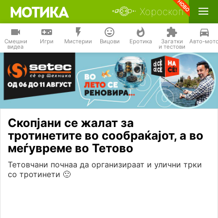
Хороскоп
Смешни
Игри
Мистерии
Вицови
Еротика
Загатки
Авто-мот
видеа
и тестови
Скопјани се жалат за
тротинетите во сообраќајот, а во
меѓувреме во Тетово
Тетовчани почнаа да организираат и улични трки
со тротинети 🙂