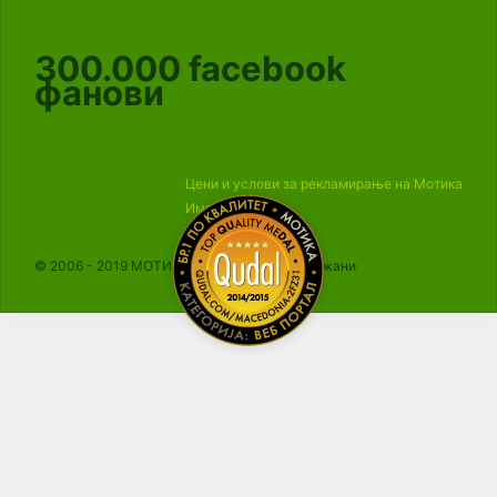
300.000
facebook
фанови
Цени и услови за рекламирање на Мотика
Импресум
© 2006 - 2019 МОТИКА, Сите права се задржани