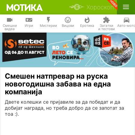
Хороскоп
Смешни
Игри
Мистерии
Вицови
Еротика
Загатки
Авто-мот
видеа
и тестови
Смешен натпревар на руска
новогодишна забава на една
компанија
Двете колешки се пријавиле за да победат и да
добијат награда, но треба добро да се запотат за
тоа :).