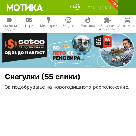
Хороскоп
Смешни
Игри
Мистерии
Вицови
Еротика
Загатки
Авто-мот
видеа
и тестови
Снегулки (55 слики)
За подобрување на новогодишното расположение.