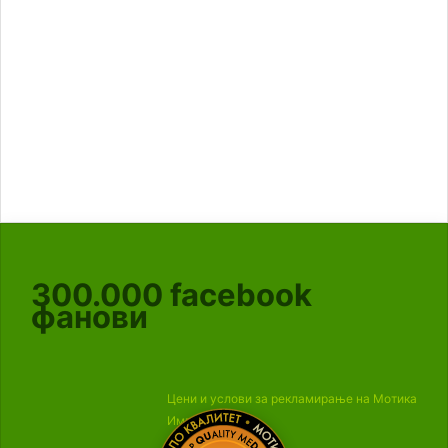
300.000
facebook
фанови
Цени и услови за рекламирање на Мотика
Импресум