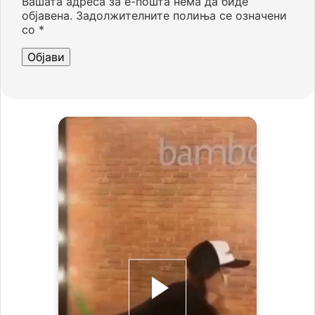
Вашата адреса за е-пошта нема да биде
објавена.
Задолжителните полиња се означени
со
*