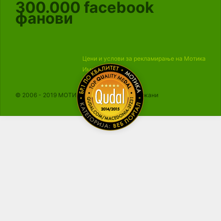
300.000
facebook
фанови
Цени и услови за рекламирање на Мотика
Импресум
© 2006 - 2019 МОТИКА, Сите права се задржани