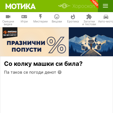
Хороскоп
Смешни
Игри
Мистерии
Вицови
Еротика
Загатки
Авто-мот
видеа
и тестови
Со колку машки си била?
Па таков се погоди денот 😄