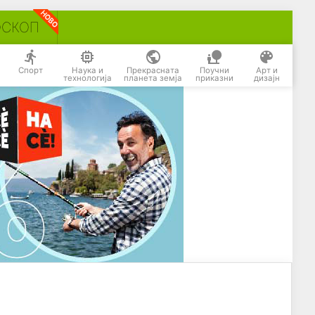
ОСКОП
Спорт
Наука и
Прекрасната
Поучни
Арт и
технологија
планета земја
приказни
дизајн