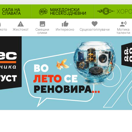
САЛА НА
МАКЕДОНСКИ
ХОР
СЛАВАТА
НЕСЕКОЈДНЕВНИ
мото
Жестоко!
Смешни
Интересно
Срцезатоплувачи
Мотика
слики
таленти