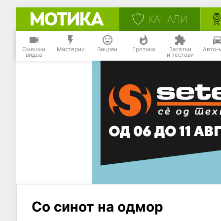
КАНАЛИ
Смешни
Мистерии
Вицови
Еротика
Загатки
Авто-
видеа
и тестови
Со синот на одмор