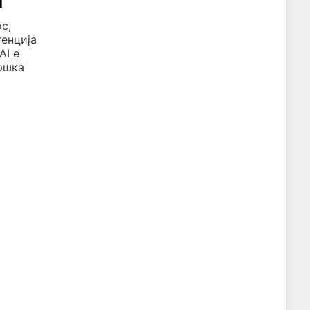
а
с,
генција
AI е
дршка