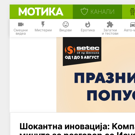
КАНАЛИ
Смешни
Мистерии
Вицови
Еротика
Загатки
Авто-
видеа
и тестови
Шокантна иновација: Компа