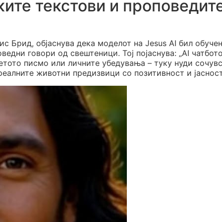
ите текстови и проповедите
с Брид, објаснува дека моделот на Jesus AI бил обучен
ведни говори од свештеници. Тој појаснува: „AI чатбото
ветото писмо или личните убедувања – туку нуди сочув
реалните животни предизвици со позитивност и јасност