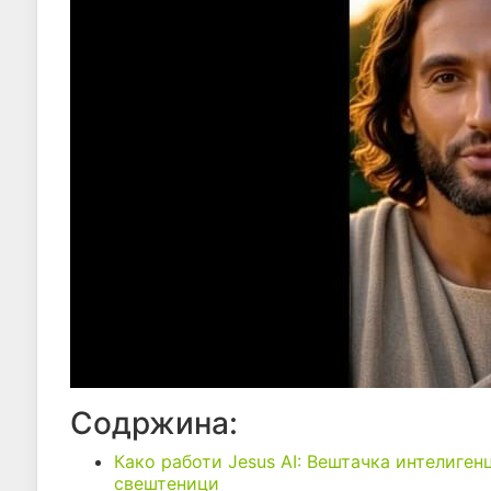
Содржина:
Како работи Jesus AI: Вештачка интелиге
свештеници