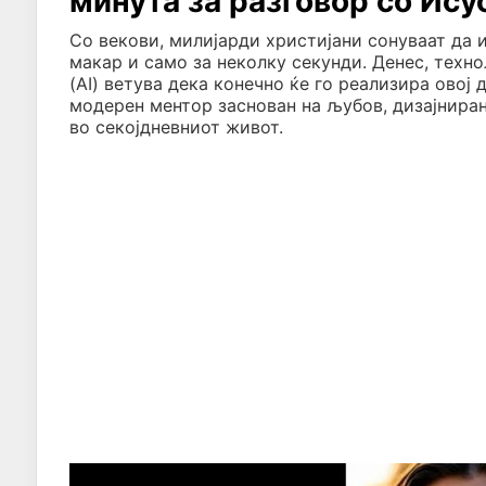
минута за разговор со Ису
Со векови, милијарди христијани сонуваат да 
макар и само за неколку секунди. Денес, техно
(AI) ветува дека конечно ќе го реализира овој 
модерен ментор заснован на љубов, дизајниран
во секојдневниот живот.