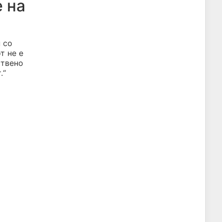
 на
 со
т не е
ствено
.“