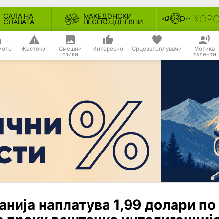
САЛА НА
МАКЕДОНСКИ
ХОР
СЛАВАТА
НЕСЕКОЈДНЕВНИ
мото
Жестоко!
Смешни
Интересно
Срцезатоплувачи
Мотика
слики
таленти
нија наплатува 1,99 долари по