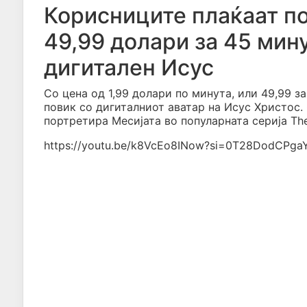
Корисниците плаќаат по
49,99 долари за 45 мину
дигитален Исус
Со цена од 1,99 долари по минута, или 49,99 з
повик со дигиталниот аватар на Исус Христос. 
портретира Месијата во популарната серија Th
https://youtu.be/k8VcEo8INow?si=0T28DodCPg