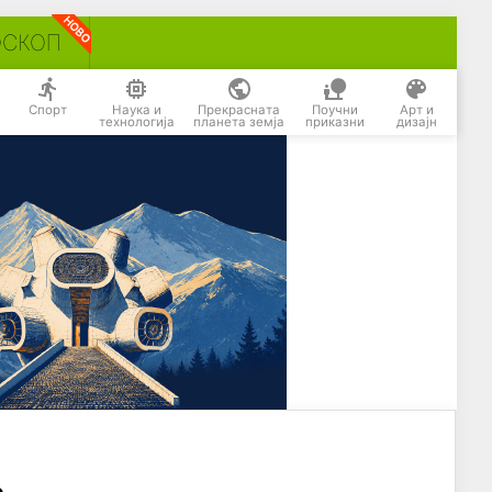
ОСКОП
Спорт
Наука и
Прекрасната
Поучни
Арт и
технологија
планета земја
приказни
дизајн