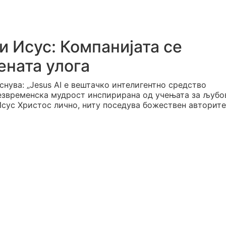
ки Исус: Компанијата се
ената улога
снува: „Jesus AI е вештачко интелигентно средство
безвременска мудрост инспирирана од учењата за љубо
Исус Христос лично, ниту поседува божествен авторите