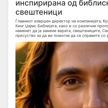
инспирирана од библиск
свештеници
Главниот извршен директор на компанијата, Кри
Кинг Џејмс Библијата, како и со различни пропо
наменет да ја замени верата, свештениците, С
присуство за да ви помогне да се справите со 