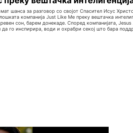
с преку вештачка интелигенциј
имат шанса за разговор со својот Спасител Исус Христо
лошката компанија Just Like Me преку вештачка интели
древен сон, барем донекаде. Според компанијата, Jesus 
 да го инспирира, води и охрабри секој што бара под