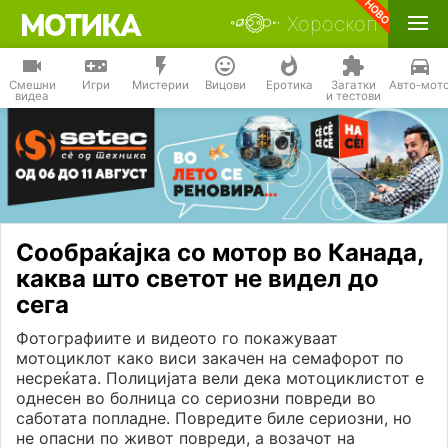
Хороскоп
Смешни
Игри
Мистерии
Вицови
Еротика
Загатки
Авто-мот
видеа
и тестови
Сообраќајка со мотор во Канада,
каква што светот не видел до
сега
Фотографиите и видеото го покажуваат
мотоциклот како виси закачен на семафорот по
несреќата. Полицијата вели дека мотоциклистот е
однесен во болница со сериозни повреди во
саботата попладне. Повредите биле сериозни, но
не опасни по живот повреди, а возачот на