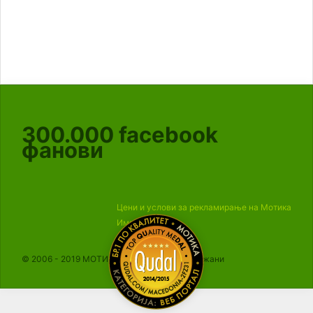
300.000
facebook
фанови
Цени и услови за рекламирање на Мотика
Импресум
© 2006 - 2019 МОТИКА, Сите права се задржани