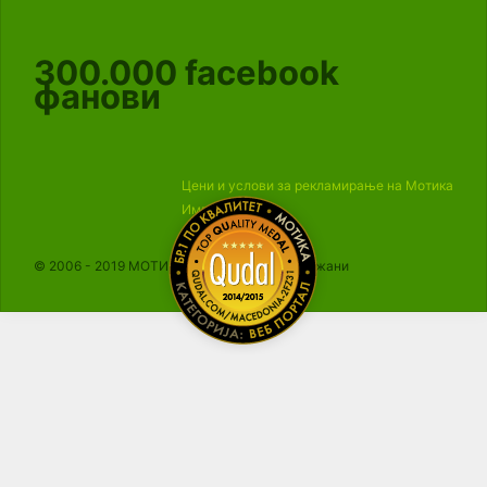
300.000
facebook
фанови
Цени и услови за рекламирање на Мотика
Импресум
© 2006 - 2019 МОТИКА, Сите права се задржани