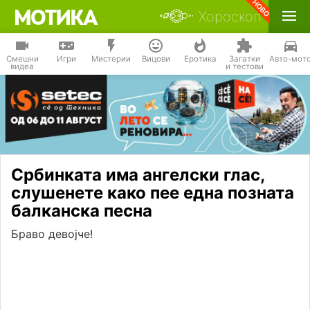
Хороскоп
Смешни
Игри
Мистерии
Вицови
Еротика
Загатки
Авто-мот
видеа
и тестови
Србинката има ангелски глас,
слушенете како пее една позната
балканска песна
Браво девојче!