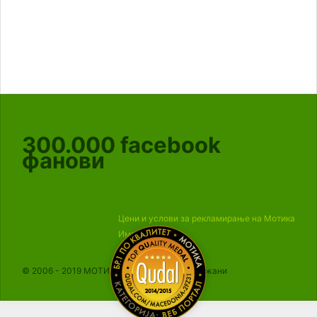
300.000
facebook
фанови
Цени и услови за рекламирање на Мотика
Импресум
© 2006 - 2019 МОТИКА, Сите права се задржани