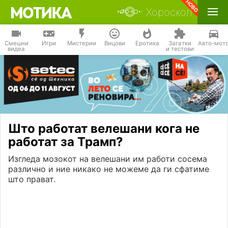
Хороскоп
Смешни
Игри
Мистерии
Вицови
Еротика
Загатки
Авто-мот
видеа
и тестови
Што работат велешани кога не
работат за Трамп?
Изгледа мозокот на велешани им работи сосема
различно и ние никако не можеме да ги сфатиме
што прават.