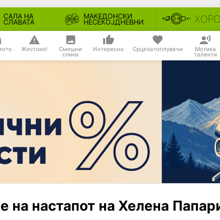
САЛА НА
МАКЕДОНСКИ
ХОР
СЛАВАТА
НЕСЕКОЈДНЕВНИ
мото
Жестоко!
Смешни
Интересно
Срцезатоплувачи
Мотика
слики
таленти
е на настапот на Хелена Папар