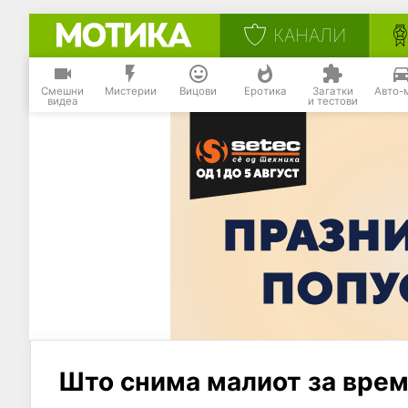
КАНАЛИ
Смешни
Мистерии
Вицови
Еротика
Загатки
Авто-
видеа
и тестови
Што снима малиот за врем