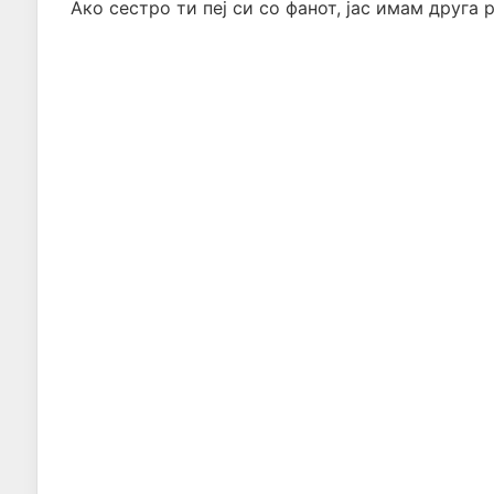
Ако сестро ти пеј си со фанот, јас имам друга 