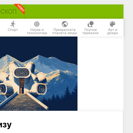
ОСКОП
Спорт
Наука и
Прекрасната
Поучни
Арт и
технологија
планета земја
приказни
дизајн
изу