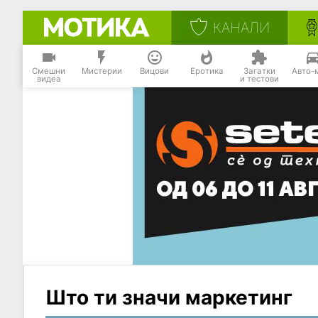
КАНАЛИ
Смешни
Мистерии
Вицови
Еротика
Загатки
Авто-
видеа
и тестови
Што ти значи маркетинг