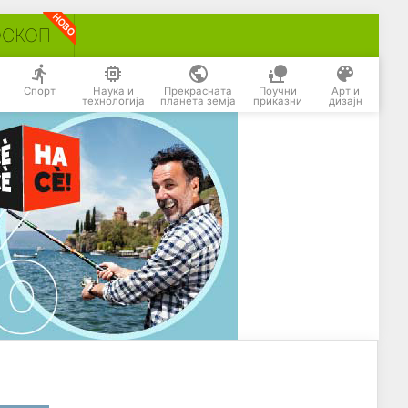
ОСКОП
Спорт
Наука и
Прекрасната
Поучни
Арт и
технологија
планета земја
приказни
дизајн