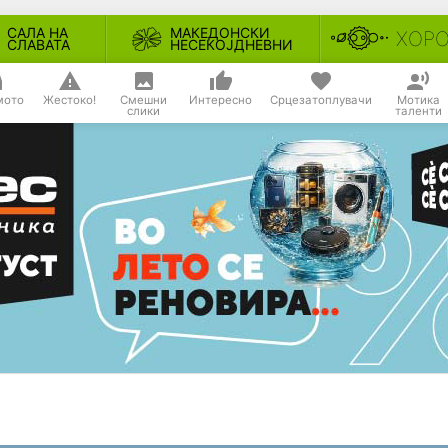
САЛА НА
МАКЕДОНСКИ
ХОР
СЛАВАТА
НЕСЕКОЈДНЕВНИ
мото
Жестоко!
Смешни
Интересно
Срцезатоплувачи
Мотика
слики
таленти