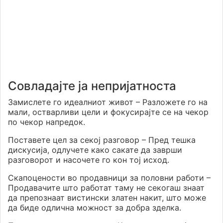
Совладајте ја непријатноста
Замислете го идеалниот живот – Разложете го на
мали, остварливи цели и фокусирајте се на чекор
по чекор напредок.
Поставете цел за секој разговор – Пред тешка
дискусија, одлучете како сакате да заврши
разговорот и насочете го кон тој исход.
Скапоцености во продавници за половни работи –
Продавачите што работат таму не секогаш знаат
да препознаат вистински златен накит, што може
да биде одлична можност за добра зделка.