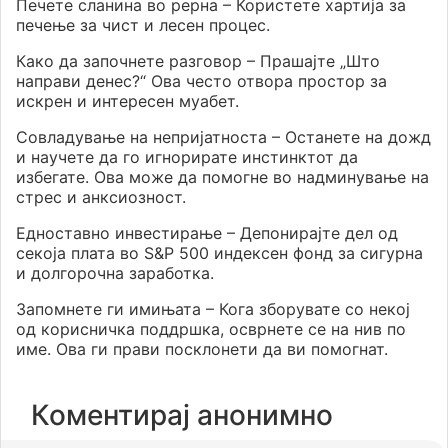
Печете сланина во рерна – Користете хартија за
печење за чист и лесен процес.
Како да започнете разговор – Прашајте „Што
направи денес?“ Ова често отвора простор за
искрен и интересен муабет.
Совладување на непријатноста – Останете на дожд
и научете да го игнорирате инстинктот да
избегате. Ова може да помогне во надминување на
стрес и анксиозност.
Едноставно инвестирање – Депонирајте дел од
секоја плата во S&P 500 индексен фонд за сигурна
и долгорочна заработка.
Запомнете ги имињата – Кога зборувате со некој
од корисничка поддршка, осврнете се на нив по
име. Ова ги прави посклонети да ви помогнат.
Коментирај анонимно