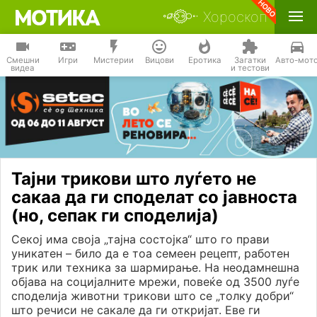
Хороскоп
Смешни
Игри
Мистерии
Вицови
Еротика
Загатки
Авто-мот
видеа
и тестови
Тајни трикови што луѓето не
сакаа да ги споделат со јавноста
(но, сепак ги споделија)
Секој има своја „тајна состојка“ што го прави
уникатен – било да е тоа семеен рецепт, работен
трик или техника за шармирање. На неодамнешна
објава на социјалните мрежи, повеќе од 3500 луѓе
споделија животни трикови што се „толку добри“
што речиси не сакале да ги откријат. Еве ги