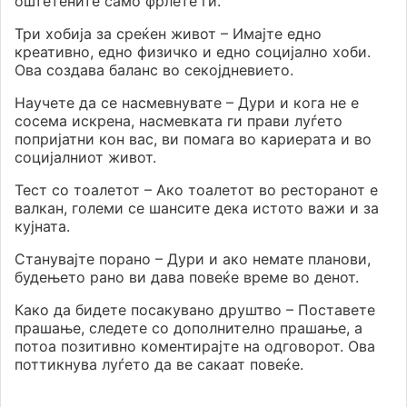
оштетените само фрлете ги.
Три хобија за среќен живот – Имајте едно
креативно, едно физичко и едно социјално хоби.
Ова создава баланс во секојдневието.
Научете да се насмевнувате – Дури и кога не е
сосема искрена, насмевката ги прави луѓето
попријатни кон вас, ви помага во кариерата и во
социјалниот живот.
Тест со тоалетот – Ако тоалетот во ресторанот е
валкан, големи се шансите дека истото важи и за
кујната.
Станувајте порано – Дури и ако немате планови,
будењето рано ви дава повеќе време во денот.
Како да бидете посакувано друштво – Поставете
прашање, следете со дополнително прашање, а
потоа позитивно коментирајте на одговорот. Ова
поттикнува луѓето да ве сакаат повеќе.