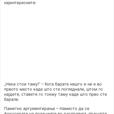
најинтересните:
„Нека стои таму!“ – Кога барате нешто и не е во
првото место каде што сте погледнале, штом го
најдете, ставете го токму таму каде што прво сте
барале.
Паметно аргументирање – Наместо да се
фокусирате на позициите во расправија, прашајте