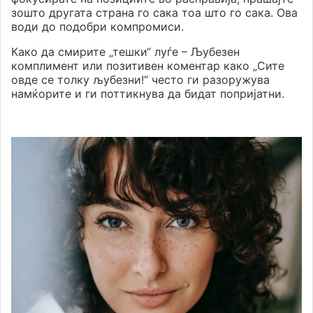
зошто другата страна го сака тоа што го сака. Ова
води до подобри компромиси.
Како да смирите „тешки“ луѓе – Љубезен
комплимент или позитивен коментар како „Сите
овде се толку љубезни!“ често ги разоружува
намќорите и ги поттикнува да бидат попријатни.