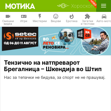
Хороскоп
Смешни
Игри
Мистерии
Вицови
Еротика
Загатки
Авто-мот
видеа
и тестови
Тензично на натпреварот
Брегалница – Шкендија во Штип
Нас за тепачки не бидува, за спорт не не прашувај.