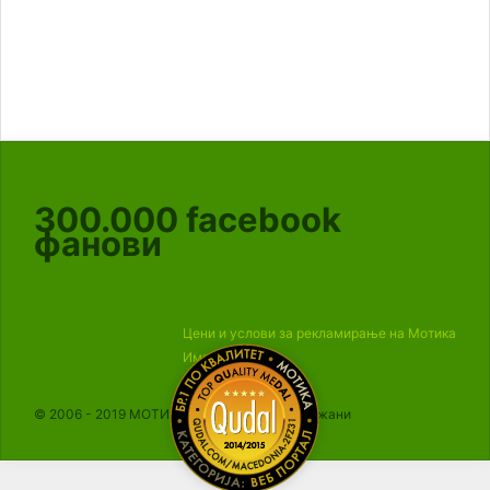
300.000
facebook
фанови
Цени и услови за рекламирање на Мотика
Импресум
© 2006 - 2019 МОТИКА, Сите права се задржани