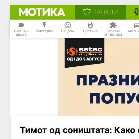
КАНАЛИ
Смешни
Мистерии
Вицови
Еротика
Загатки
Авто-
видеа
и тестови
Тимот од соништата: Како