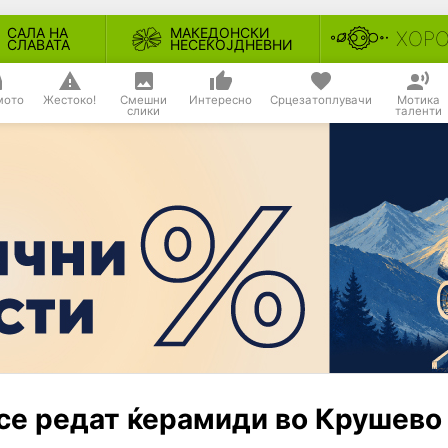
САЛА НА
МАКЕДОНСКИ
ХОР
СЛАВАТА
НЕСЕКОЈДНЕВНИ
мото
Жестоко!
Смешни
Интересно
Срцезатоплувачи
Мотика
слики
таленти
 се редат ќерамиди во Крушево