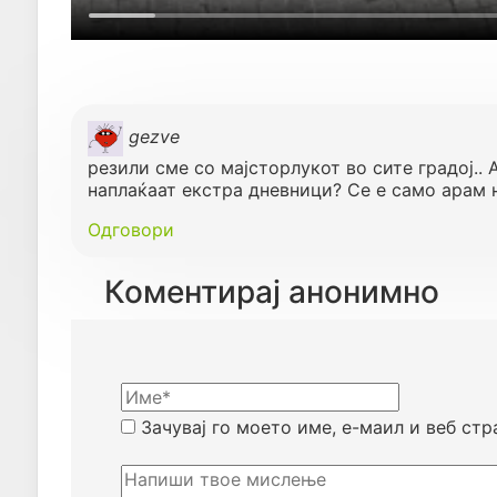
gezve
резили сме со мајсторлукот во сите градој.. 
наплаќаат екстра дневници? Се е само арам 
Одговори
Коментирај анонимно
Зачувај го моето име, е-маил и веб стр