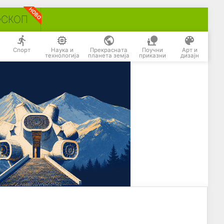
ОСКОП
Спорт
Наука и
Прекрасната
Поучни
Арт и
технологија
планета земја
приказни
дизајн