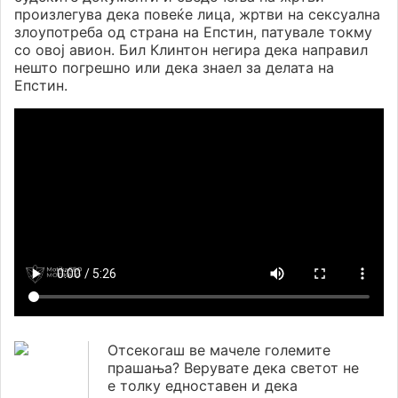
произлегува дека повеќе лица, жртви на сексуална
злоупотреба од страна на Епстин, патувале токму
со овој авион. Бил Клинтон негира дека направил
нешто погрешно или дека знаел за делата на
Епстин.
Отсекогаш ве мачеле големите
прашања? Верувате дека светот не
е толку едноставен и дека