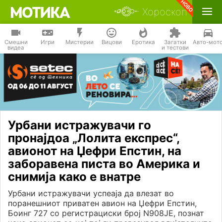
Хороскоп
Смешни
Игри
Мистерии
Вицови
Еротика
Загатки
Авто-мот
видеа
и тестови
Урбани истражувачи го
пронајдоа „Лолита експрес“,
авионот на Џефри Епстин, на
заборавена писта во Америка и
снимија како е внатре
Урбани истражувачи успеаја да влезат во
поранешниот приватен авион на Џефри Епстин,
Боинг 727 со регистрациски број N908JE, познат