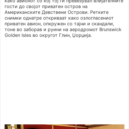
како авионот со кој тој ги превезувал влијателните
гости до својот приватен остров на
Американските Девствени Острови. Ретките
снимки однатре откриваат како озлогласениот
приватен авион, опкружен со тајни и скандали,
тоне во заборав и руини на аеродромот Brunswick
Golden Isles во округот Глин, Џорџија.