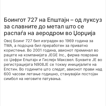
Боингот 727 на Епштајн – од луксуз
за славните до метал што се
распаѓа на аеродром во Џорџија
Овој Боинг 727 бил изграден во 1969 година за
TWA, а подоцна бил преработен за приватно
користење. Во 2001 година, авионот преминал во
рацете на компанијата JEGE Inc., фирма поврзана
со Џефри Епштајн и Гислејн Максвел. Буквите JE во
регистрацијата N908JE се токму иницијалите на
Епстин. Во годините што следат, авионот прави над
600 часови летање годишно, станувајќи постојан
симбол на неговите патувања.