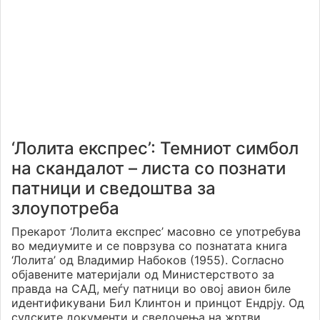
‘Лолита експрес’: Темниот симбол
на скандалот – листа со познати
патници и сведоштва за
злоупотреба
Прекарот ‘Лолита експрес’ масовно се употребува
во медиумите и се поврзува со познатата книга
‘Лолита’ од Владимир Набоков (1955). Согласно
објавените материјали од Министерството за
правда на САД, меѓу патници во овој авион биле
идентификувани Бил Клинтон и принцот Ендрју. Од
судските документи и сведочења на жртви