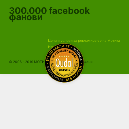
300.000
facebook
фанови
Цени и услови за рекламирање на Мотика
Импресум
© 2006 - 2019 МОТИКА, Сите права се задржани