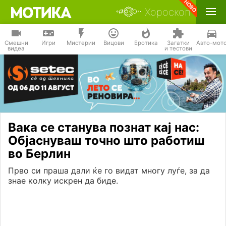
Хороскоп
Смешни
Игри
Мистерии
Вицови
Еротика
Загатки
Авто-мот
видеа
и тестови
Вака се станува познат кај нас:
Објаснуваш точно што работиш
во Берлин
Прво си праша дали ќе го видат многу луѓе, за да
знае колку искрен да биде.