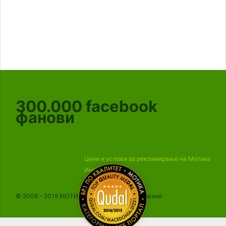
300.000
facebook
фанови
Цени и услови за рекламирање на Мотика
Импресум
© 2006 - 2019 МОТИКА, Сите права се задржани