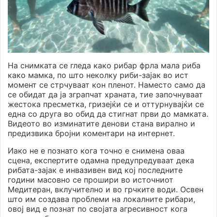
На снимката се гледа како рибар фрла мала риба
како мамка, по што неколку риби-зајак во ист
момент се стрчуваат кон пленот. Наместо само да
се обидат да ја зграпчат храната, тие започнуваат
жестока пресметка, гризејќи се и оттурнувајќи се
една со друга во обид да стигнат први до мамката.
Видеото во изминатите денови стана вирално и
предизвика бројни коментари на интернет.
Иако не е познато кога точно е снимена оваа
сцена, експертите одамна предупредуваат дека
рибата-зајак е инвазивен вид кој последните
години масовно се прошири во источниот
Медитеран, вклучително и во грчките води. Освен
што им создава проблеми на локалните рибари,
овој вид е познат по својата агресивност кога