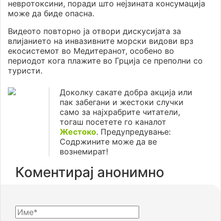
невротоксини, поради што нејзината консумација
може да биде опасна.
Видеото повторно ја отвори дискусијата за
влијанието на инвазивните морски видови врз
екосистемот во Медитеранот, особено во
периодот кога плажите во Грција се преполни со
туристи.
Доколку сакате добра акција или
пак забегани и жестоки случки
само за најхрабрите читатели,
тогаш посетете го каналот
Жестоко
. Предупредување:
Содржините може да ве
вознемират!
Коментирај анонимно