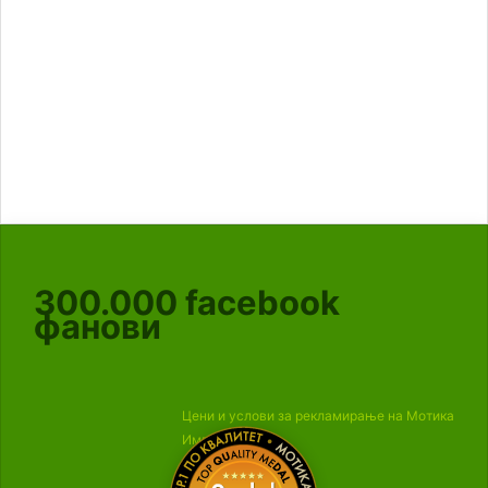
300.000
facebook
фанови
Цени и услови за рекламирање на Мотика
Импресум