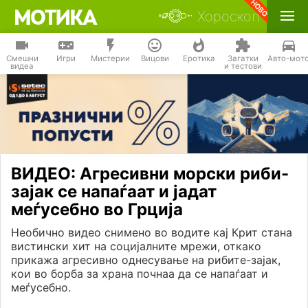
Хороскоп
Смешни
Игри
Мистерии
Вицови
Еротика
Загатки
Авто-мот
видеа
и тестови
ВИДЕО: Агресивни морски риби-
зајак се напаѓаат и јадат
меѓусебно во Грција
Необично видео снимено во водите кај Крит стана
вистински хит на социјалните мрежи, откако
прикажа агресивно однесување на рибите-зајак,
кои во борба за храна почнаа да се напаѓаат и
меѓусебно.