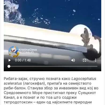
Рибата-зајак, стручно позната како
Lagocephalus
sceleratus
(лагокефал), припаѓа на семејството
риби-балон. Станува збор за инвазивен вид кој во
Средоземното Море пристигнал преку Суецкиот
Канал, а е познат и по тоа што содржи
тетродотоксин – еден од најсилните природни