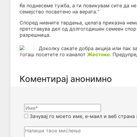
Ќе поднесеме тужба, а ги повикувам сите да не
семејство посветено на верата.“
Според нивните тврдења, целата приказна нема
претставува дел од долгогодишен семеен спор о
разрешница.
Доколку сакате добра акција или пак з
тогаш посетете го каналот
Жестоко
. Предупр
Коментирај анонимно
Зачувај го моето име, е-маил и веб страна