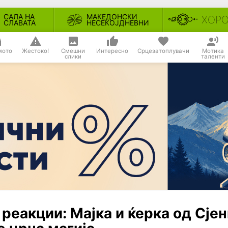
САЛА НА
МАКЕДОНСКИ
ХОР
СЛАВАТА
НЕСЕКОЈДНЕВНИ
мото
Жестоко!
Смешни
Интересно
Срцезатоплувачи
Мотика
слики
таленти
реакции: Мајка и ќерка од Сје