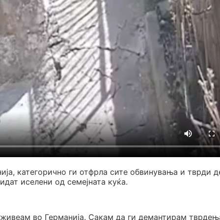
ија, категорично ги отфрла сите обвинувања и тврди д
бидат иселени од семејната куќа.
живеам во Германија. Сакам да ги демантирам тврдењ