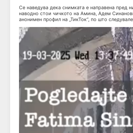
Се наведува дека снимката е направена пред ни
наводно стои чичкото на Амина, Адем Синанови
анонимен профил на „ТикТок“, по што следувал