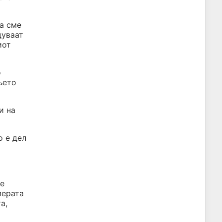
на сме
дуваат
иот
о
њето
и на
о е дел
се
мерата
а,