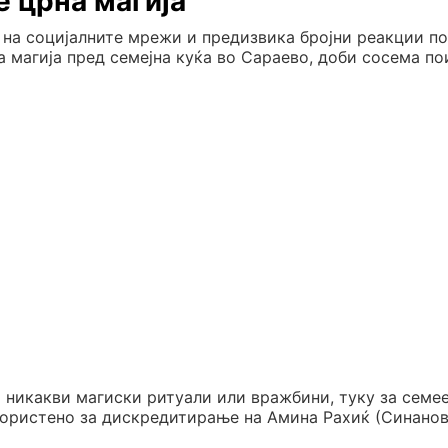
е црна магија
 на социјалните мрежи и предизвика бројни реакции п
а магија пред семејна куќа во Сараево, доби сосема п
 никакви магиски ритуали или вражбини, туку за семе
користено за дискредитирање на Амина Рахиќ (Синанов