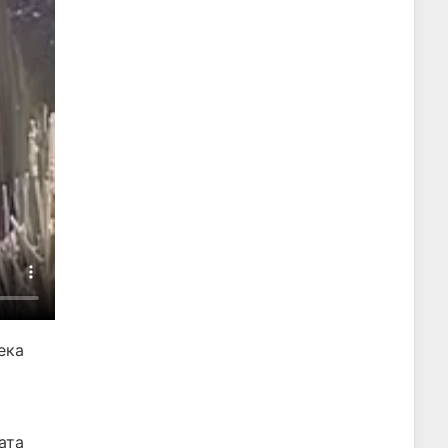
ека
ата