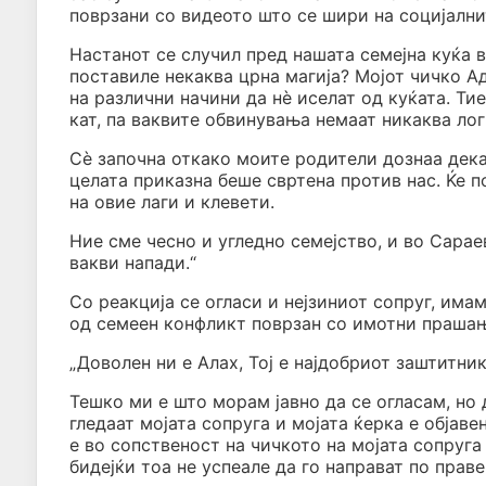
поврзани со видеото што се шири на социјалн
Настанот се случил пред нашата семејна куќа 
поставиле некаква црна магија? Мојот чичко А
на различни начини да нè иселат од куќата. Тие
кат, па ваквите обвинувања немаат никаква лог
Сè започна откако моите родители дознаа дека
целата приказна беше свртена против нас. Ќе
на овие лаги и клевети.
Ние сме чесно и угледно семејство, и во Сарае
вакви напади.“
Со реакција се огласи и нејзиниот сопруг, има
од семеен конфликт поврзан со имотни прашања
„Доволен ни е Алах, Тој е најдобриот заштитник
Тешко ми е што морам јавно да се огласам, но 
гледаат мојата сопруга и мојата ќерка е објав
е во сопственост на чичкото на мојата сопруга и
бидејќи тоа не успеале да го направат по праве