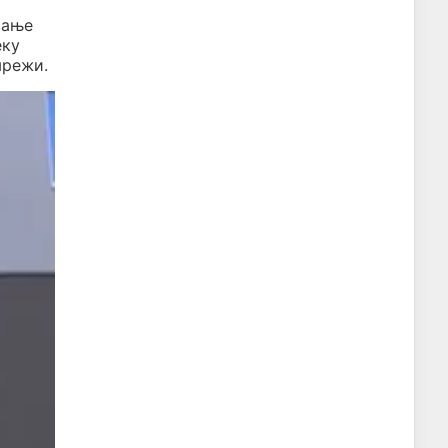
вање
еку
мрежи.