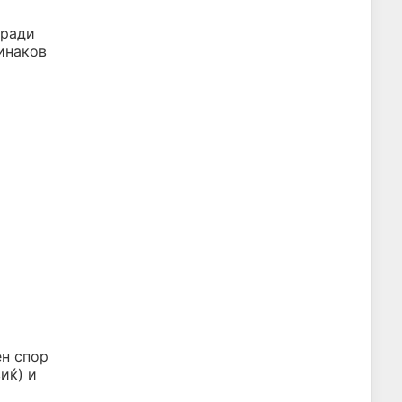
оради
оинаков
ен спор
иќ) и