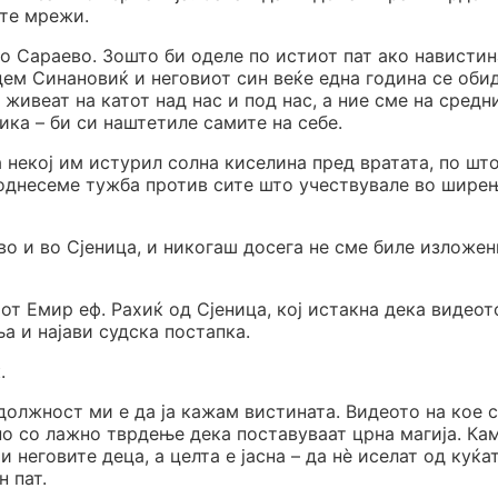
ите мрежи.
во Сараево. Зошто би оделе по истиот пат ако нависти
дем Синановиќ и неговиот син веќе една година се оби
 живеат на катот над нас и под нас, а ние сме на средн
ика – би си наштетиле самите на себе.
 некој им истурил солна киселина пред вратата, по шт
 поднесеме тужба против сите што учествувале во шире
во и во Сјеница, и никогаш досега не сме биле изложен
мот Емир еф. Рахиќ од Сјеница, кој истакна дека видеот
 и најави судска постапка.
.
должност ми е да ја кажам вистината. Видеото на кое 
ено со лажно тврдење дека поставуваат црна магија. Ка
 неговите деца, а целта е јасна – да нè иселат од куќат
н пат.