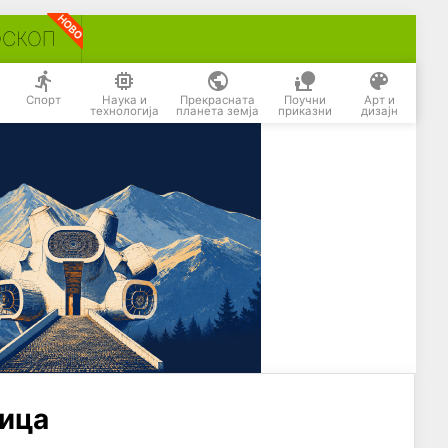
ОСКОП
Спорт
Наука и
Прекрасната
Поучни
Арт и
технологија
планета земја
приказни
дизајн
ница