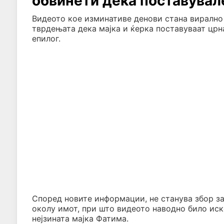
обвинети дека поставувал
Видеото кое изминативе денови стана вирално
тврдењата дека мајка и ќерка поставуваат црн
епилог.
Според новите информации, не станува збор за
околу имот, при што видеото наводно било ис
нејзината мајка Фатима.