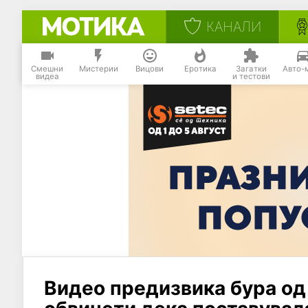
КАНАЛИ
Смешни
Мистерии
Вицови
Еротика
Загатки
Авто-
видеа
и тестови
Видео предизвика бура од 