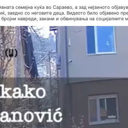
вната семејна куќа во Сараево, а зад нејзиното објаву
ќ, заедно со неговите деца. Видеото било објавено пр
е бројни навреди, закани и обвинувања на социјалните 