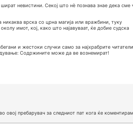
 шират невистини. Секој што нè познава знае дека сме 
 никаква врска со црна магија или вражбини, туку
колу имот, кој, како што најавуваат, ќе добие судска
абегани и жестоки случки само за најхрабрите читатели
едување: Содржините може да ве вознемират!
 во овој пребарувач за следниот пат кога ќе коментирам