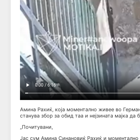
Амина Рахиќ, која моментално живее во Герман
станува збор за обид таа и нејзината мајка да 
„Почитувани,
Јас сум Амина Синановиќ Рахиќ и моментално 