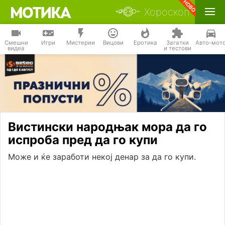
Хороскоп
Смешни
Игри
Мистерии
Вицови
Еротика
Загатки
Авто-мот
видеа
и тестови
Вистински народњак мора да го
испроба пред да го купи
Може и ќе заработи некој денар за да го купи.