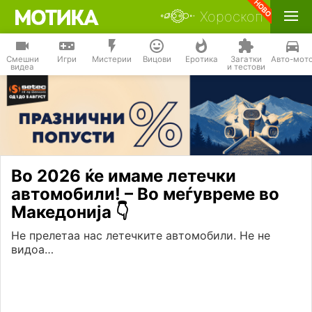
Хороскоп
Смешни
Игри
Мистерии
Вицови
Еротика
Загатки
Авто-мот
видеа
и тестови
Во 2026 ќе имаме летечки
автомобили! – Во меѓувреме во
Македонија 👇
Не прелетаа нас летечките автомобили. Не не
видоа…