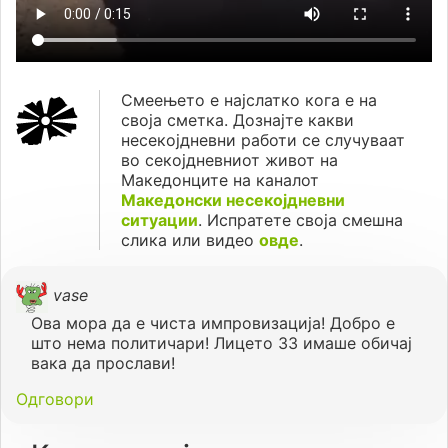
Смеењето е најслатко кога е на
своја сметка. Дознајте какви
несекојдневни работи се случуваат
во секојдневниот живот на
Македонците на каналот
Македонски несекојдневни
ситуации
. Испратете своја смешна
слика или видео
овде
.
vase
Ова мора да е чиста импровизација! Добро е
што нема политичари! Лицето ЗЗ имаше обичај
вака да прослави!
Одговори